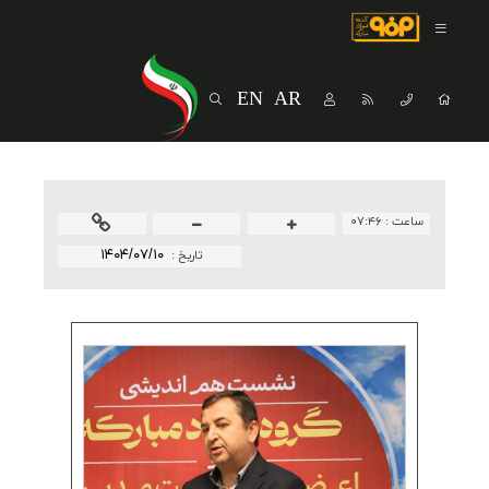
صفحه اصلی
درباره شرکت
EN
AR
مسیر ماندگار
خرید و تامین کنندگان
فروش و مشتریان
ساعت :
۰۷:۴۶
ارتباطات و توسعه برند سازمانی
۱۴۰۴/۰۷/۱۰
تاريخ :
مسئولیت های اجتماعی
پروژه های سرمایه گذاری
پایداری
سهامداران