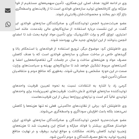
وی در ادامه افزود: هدف اصلی این همکاری، تأمین سهمیه‌های مستقیم از فولاد
مبارکه برای کارخانه‌های تولید ساز
ه‌
های فولادی است تا از رقابت‌های واسطه‌گری و
بازار آزاد دور بمانند و محصولات‌شان رقابتی‌تر شوند.
عضو هیئت‌مدیره انجمن تولیدکنندگان و صادرکنندگان سازه‌های فولادی ایران
گفت: در این نشست درباره استفاده از سازوکارهای مالی بلندمدت مانند اسناد
اعتباری، اوراق گام و برات الکترونیک برای تأمین مواد اولیه بحث شد تا اعضای
انجمن بتوانند از این ابزارهای جدید مالی بهره‌مند شوند.
وی خاطرنشان کرد: موضوع دیگر، ترویج استفاده از فولادهای با استحکام بالا و
گریدهای خاص در ساخت مسکن و سازه‌های فولادی است که با هدف کاهش
مصرف مواد و هزینه‌های ساخت و ساز، در جلسات آتی تفاهم‌نامه‌هایی امضا و
کمیته‌های مربوط تشکیل خواهد شد تا سازوکارهای بهینه و سیاست‌های وزارت
صمت در این حوزه مشخص و عملیاتی شوند، به‌طوری که منافع مردم و متقاضیان
مسکن تأمین شود.
کرمی راد با اشاره به انتقادات نسبت به نحوه تعیین ظرفیت واحدهای
تولیدکننده سازه‌های فولادی اذعان داشت: ظرفیت‌های تعیین‌شده برای واحدهای
تولیدی غالباً کم است و نیازهای پروژه‌ها بیش از این ظرفیت‌هاست.
وی خاطرنشان کرد: برخی از نظارت‌های حاکمیتی فعلی نه تنها هزینه‌ها را کاهش
نمی‌دهند بلکه باعث افزایش سوداگری و واسطه‌گری می‌شوند.
عضو هیئت‌مدیره انجمن تولیدکنندگان و صادرکنندگان سازه‌های فولادی ایران
خواستار همکاری بیشتر با فولاد مبارکه و اصلاح این وضعیت شد تا هزینه‌های
زنجیره تولید کاهش یافته، مشکلات و موانع تولید برطرف و در نهایت منافع
زنجیره تولید به نفع مصرف‌کنندگان و مردم تأمین شود.