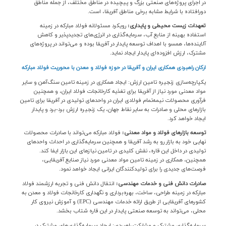
در اجرای پروژه‌های صنعتی بزرگ و پیچیده در مناطق مختلف، از جمله مناطق
دورافتاده با شرایط مشابه برخی مناطق آفریقا، است
.
تعهدات زیست محیطی و پایداری:
رویکرد مسئولانه فولاد مبارکه در زمینه
استفاده بهینه از منابع آب، سرمایه‌گذاری در انرژی‌های تجدیدپذیر و کاهش
آلاینده‌ها، همسو با اهداف توسعه پایدار در آفریقا بوده و می‌تواند در پروژه‌های
مشترک، ارزش افزوده‌ای پایدار ایجاد نماید
.
ارکان راهبردی همکاری ایران و آفریقا در حوزه فولاد و معدن با محوریت فولاد مبارکه
یکپارچه‌سازی زنجیره تامین ارزش: ایجاد همکاری در زمینه تامین سنگ‌آهن و سایر
مواد معدنی مورد نیاز از آفریقا برای تغذیه کارخانجات فولاد ایران، و همچنین
فرآوری محصولات نیمه‌تمام فولادی ایران در واحدهای تولیدی در آفریقا برای تامین
بازارهای محلی و صادرات به سایر نقاط جهان، یک زنجیره ارزش برد-برد و پایدار
ایجاد خواهد کرد
.
توسعه بازارهای فولاد و مواد معدنی:
فولاد مبارکه می‌تواند با صادرات محصولات
نهایی خود به بازار رو به رشد آفریقا و همچنین سرمایه‌گذاری در احداث واحدهای
تولیدی در داخل این قاره، نقش کلیدی در تامین نیازهای این بازار ایفا کند.
همچنین، همکاری در زمینه تامین مواد معدنی مورد نیاز صنایع آفریقایی،
فرصت‌های جدیدی را برای تولیدکنندگان ایرانی ایجاد خواهد نمود
.
صادرات دانش فنی و خدمات مهندسی:
انتقال دانش فنی و تجربه ارزشمند فولاد
مبارکه در زمینه طراحی، ساخت، بهره‌برداری و نگهداری کارخانجات فولاد و معدن به
کشورهای آفریقایی از طریق ارائه خدمات مهندسی
(EPC)
و آموزش نیروی کار
محلی، می‌تواند به توسعه صنعتی پایدار در این قاره شتاب بخشد
.
سرمایه‌گذاری مشترک و مشارکت راهبردی: ایجاد سرمایه‌گذاری‌های مشترک در