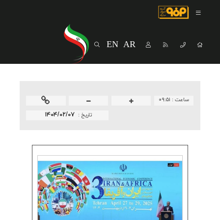
صفحه اصلی
درباره شرکت
EN
AR
مسیر ماندگار
خرید و تامین کنندگان
فروش و مشتریان
ساعت :
۰۹:۵۱
ارتباطات و توسعه برند سازمانی
۱۴۰۴/۰۲/۰۷
تاريخ :
مسئولیت های اجتماعی
پروژه های سرمایه گذاری
پایداری
سهامداران