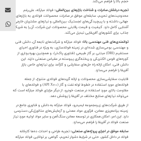
حجم بالا را فراهم می‌کند
.
تجربه درخشان صادرات و شناخت بازارهای بین‌المللی:
فولاد مبارکه، علی‌رغم
محدودیت‌های تحریم، سابقه‌ای موفق در صادرات محصولات فولادی به بازارهای
جهانی داشته و با پیچیدگی‌های لجستیک بین‌المللی و نیازهای مشتریان خارجی
آشنایی کامل دارد. کیفیت و قیمت رقابتی محصولات این شرکت، آن را به شریکی
جذاب برای کشورهای آفریقایی تبدیل می‌کند
.
توانمندی‌های فنی مهندسی بالا:
فولاد مبارکه و شرکت‌های تابعه آن، دانش فنی
و مهندسی بومی‌سازی شده‌ای در زمینه فولادسازی، به ویژه در فناوری احیای
مستقیم
(DRI)
مبتنی بر گاز طبیعی (فناوری پاک‌تر)، و همچنین بهره‌برداری از
کوره‌های قوس الکتریکی و ریخته‌گری پیوسته در مقیاس صنعتی دارند. این
دانش فنی، امکان ارائه راه حل‌های سفارشی و کارآمد برای نیازهای خاص بازار
آفریقا را فراهم می‌سازد
.
قابلیت سفارشی‌سازی محصولات و ارائه گریدهای فولادی متنوع، از جمله
فولادهای مورد استفاده در خطوط لوله نفت و گاز
(API X70)
و فولادهای با
مقاومت بالای مورد استفاده در صنعت خودرو، از دیگر مزایای فولاد مبارکه است که
می‌تواند نیازهای صنایع مختلف در آفریقا را پوشش دهد
.
از طریق شرکت‌های زیرمجموعه ایمیدرو، فولاد مبارکه به دانش و فناوری جامع در
زمینه برنامه‌ریزی معادن، فرآوری مواد معدنی و آزمایش‌های متالورژیکی دسترسی
دارد. این امر، امکان همکاری در توسعه معادن سنگ‌آهن و سایر مواد اولیه مورد نیاز
صنعت فولاد در آفریقا را فراهم می‌سازد
.
سابقه موفق در اجرای پروژه‌های صنعتی:
تجربه طراحی و احداث ده‌ها کارخانه
فولاد در داخل کشور، حتی در شرایط دشوار تحریم، گواهی بر توانایی فولاد مبارکه