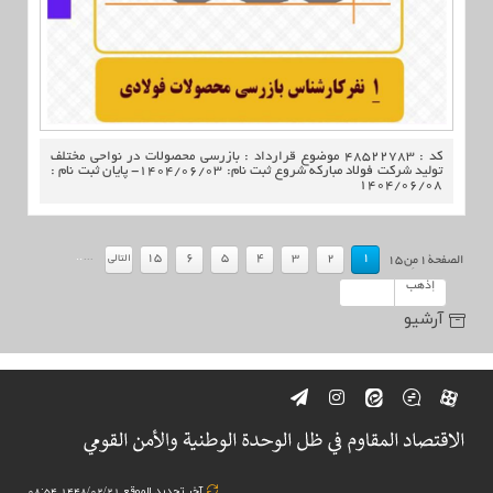
کد : 48522783 موضوع قرارداد : بازرسی محصولات در نواحی مختلف
تولید شرکت فولاد مبارکه شروع ثبت نام: ۱۴۰۴/۰۶/۰۳- پایان ثبت نام :
۱۴۰۴/۰۶/۰۸
.
.
...
15
6
5
4
3
2
1
التالي
الصفحة
1
مِن
15
إذهب
آرشیو
آخر تجدید الموقع 1448/02/21 08:54