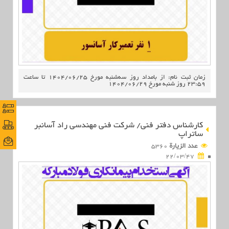
زمان ثبت نام: از بامداد روز سه‌شنبه مورخ 1404/06/25 تا ساعت
23:59 روز شنبه مورخ 1404/06/29
نظرس
نظرس
پورتا
پورتا
کارشناس دفتر فنی/ شرکت فنی مهندسی راد آسانبر
ساتراپ
ایمی
ایمی
عدد الزیارة
5360
22/03/47