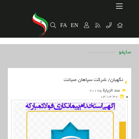
Home
ارتباطات و توسعه برند سازمانی
FA
EN
پایداری
سهامداران
ساپفو
الخبر
معلومات المنتج
نگهبان/ شرکت سپاهان صیانت
عدد الزیارة
70175
04/04/47