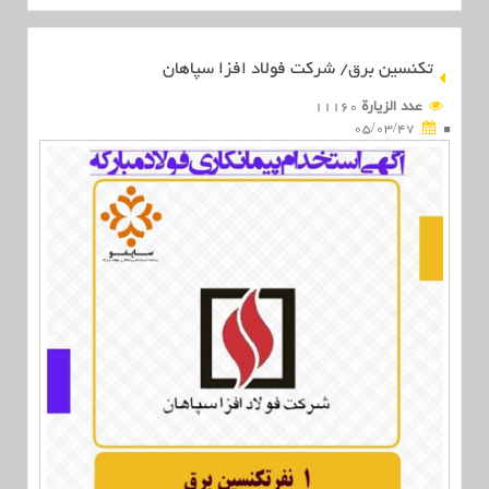
تکنسین برق/ شرکت فولاد افزا سپاهان
عدد الزیارة
11160
05/03/47