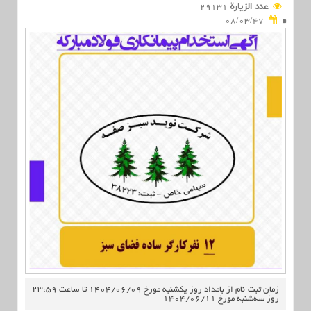
عدد الزیارة
29131
08/03/47
زمان ثبت نام از بامداد روز یکشنبه مورخ 1404/06/09 تا ساعت 23:59
روز سه‌شنبه مورخ 1404/06/11