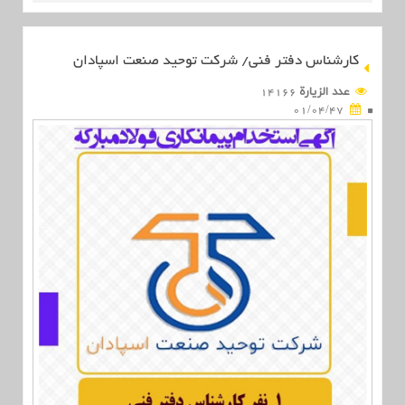
کارشناس دفتر فنی/ شرکت توحید صنعت اسپادان
عدد الزیارة
14166
01/04/47