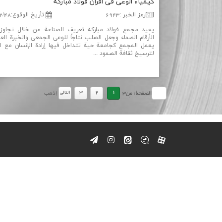
كیمیاء الوعی فی أفران فولاد مباركة
رمز الخبر
:
6943
تأریخ الوقوع
:
2/48
يعيد مجمع فولاد مباركة تعريف الصناعة من خلال تجاوز
الأرقام الصماء وجعل الصلب نتاجاً للوعي الجمعي والخبرة العم
يعمل المجمع كجامعة حية تتداخل فيها إرادة الإنسان مع ال
لترسيخ ثقافة الصمود ...
3
2
1
التالي
الصفحة
1
مِن
3
إذهب