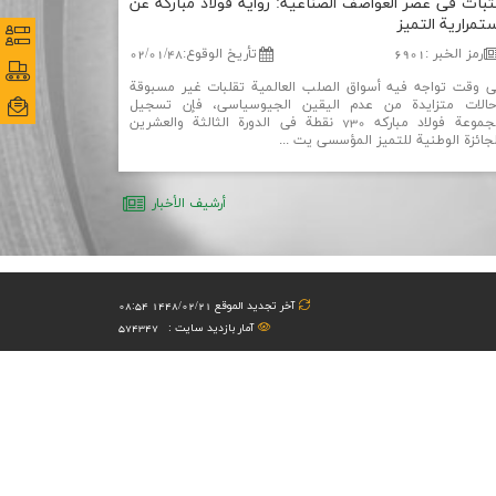
لثبات فی عصر العواصف الصناعیة: روایة فولاد مباركه عن
ستمراریة التمیز
نظرس
نظرس
رمز الخبر
:
6901
تأریخ الوقوع
:
02/01/48
پورتا
پورتا
ي وقت تواجه فيه أسواق الصلب العالمية تقلبات غير مسبوقة
حالات متزايدة من عدم اليقين الجيوسياسي، فإن تسجيل
ایمی
ایمی
مجموعة فولاد مباركه 730 نقطة في الدورة الثالثة والعشرين
جائزة الوطنية للتميز المؤسسي يت ...
أرشیف الأخبار
آخر تجدید الموقع 1448/02/21 08:54
آمار بازدید سایت :
574347