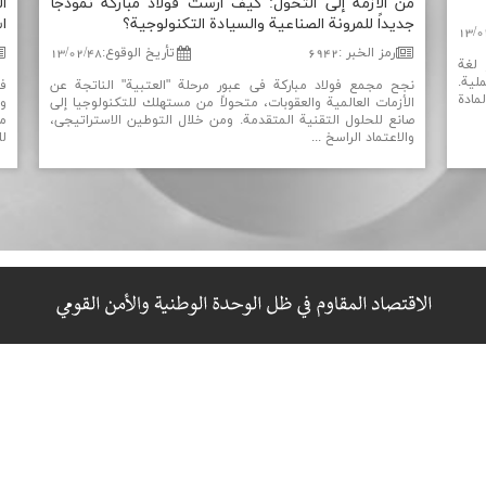
من الأزمة إلی التحول: كیف أرست فولاد مباركة نموذجاً
ا
جدیداً للمرونة الصناعیة والسیادة التكنولوجیة؟
ا
13/0
رمز الخبر
:
6942
تأریخ الوقوع
:
13/02/48
 لغة
لية.
نجح مجمع فولاد مباركة في عبور مرحلة "العتبية" الناتجة عن
ف
مادة
الأزمات العالمية والعقوبات، متحولاً من مستهلك للتكنولوجيا إلى
و
صانع للحلول التقنية المتقدمة. ومن خلال التوطين الاستراتيجي،
والاعتماد الراسخ ...
لل