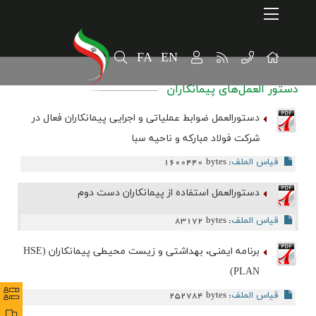
Home
ارتباطات و توسعه برند سازمانی
FA
EN
پایداری
دستور العمل‌های پیمانکاران
سهامداران
دستورالعمل ضوابط عملیاتی و اجرایی پیمانکاران فعال در
الخبر
شرکت فولاد مبارکه و ناحیه سبا
قیاس الملف
1600440 bytes
معلومات المنتج
:
دستورالعمل استفاده از پيمانکاران دست دوم
قیاس الملف
83172 bytes
:
برنامه ایمنی، بهداشتی و زیست محیطی پیمانکاران (HSE
PLAN)
نظرس
نظرس
قیاس الملف
252784 bytes
: