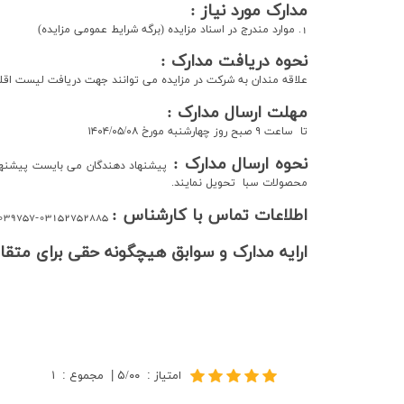
مدارک مورد نیاز :
ارتباط با ما
1. موارد مندرج در اسناد مزایده (برگه شرایط عمومی مزایده)
نحوه دریافت مدارک :
علاقه مندان به شركت در مزايده مي توانند جهت دریافت ليست اقلام 
مهلت ارسال مدارک :
تا ساعت ۹ صبح روز
چهار
شنبه مورخ ۱۴۰۴/۰۵/۰۸
نحوه ارسال مدارک :
محصولات سبا تحویل نمايند.
اطلاعات تماس با کارشناس :
039757
03152752885-
ارایه مدارک و سوابق هیچگونه حقی برای متقا
امتیاز
:
۵/۰۰
|
مجموع
:
۱