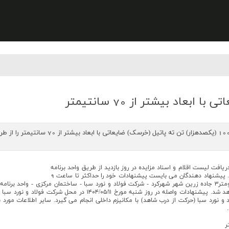
عاد بیشتر از 70 سانتیمتر
 شماره 14044001 مي توانند جهت دریافت ليست اقلام و اسناد مزايده در روز بازدید از طریق واحد برنامه
ریزی فروش و حمل محصولات شرکت فولاد و نورد سبا اقدام نمايند. پيشنهاد دهندگان مي بايست پيشنهادات خود را حداكثر تا ساعت 9
روزچهارشنبه مورخ ۱۴۰۴/۰۵/۰۸ به آدرس اصفهان - زرین شهر - کیلومتر۳ جاده زرین شهر شهرکرد - شرکت فولاد و نورد سبا
پيشنهاداتي که بعد از تاریخ مذکور ارائه شود ترتيب اثر داده نخواهد شد
ت، رأس ساعت ۱۴ در محل شرکت فولاد و نورد سبا (حرکت از درب شاهد) با مکانیزم داخلی انجام می گیرد. ساير 