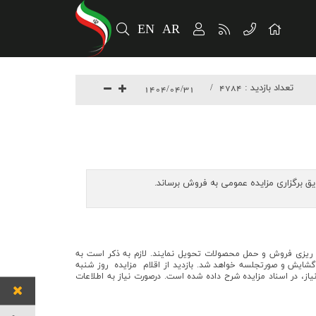
EN
AR
تعداد بازدید :
4784
1404/04/31
 - ساختمان مرکزی - واحد برنامه ریزی فروش و حمل محصولات تحويل نمايند. لازم به ذکر است به
. پيشنهادات واصله در روز شنبه مورخ ۱۴۰۴/۰۵/۱۱ در محل شرکت فولاد و نورد سبا گشایش و صورتجلسه خواهد شد. بازدید از اقلام مزایده روز شنبه
اطلاعات مورد نياز، در اسناد مزايده شرح داده شده است. درصورت نياز به اطلاعات