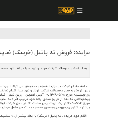
صفحه اصلی
درباره شرکت
مسیر ماندگار
خرید و تامین کنندگان
فروش و مشتریان
مزایده: فروش ته پاتیل (خرسک) ضایعاتی با اب
ارتباطات و توسعه برند سازمانی
به استحضار میرساند شركت فولاد و نورد سبا در نظر دارد 100،000 (یکصدهزار) تن ته پاتیل (خرسک) ضایعاتی با ابعاد بیشتر از 70 سانتیمتر را از طريق برگزاری مزايده عمومي به فروش برساند.
مسئولیت های اجتماعی
پروژه های سرمایه گذاری
علاقه مندان شركت در مزايده
پایداری
مورخ ۱۴۰۴/۰۵/۰۴ در یک نوب
بيشتر با تلفن 03152752885-09010039757 تماس حاصل فرماييد.
سهامداران
اقلام مورد مزایده : ته پاتیل (خرسک) با ابعاد بیشتر از70 سانتیمتر