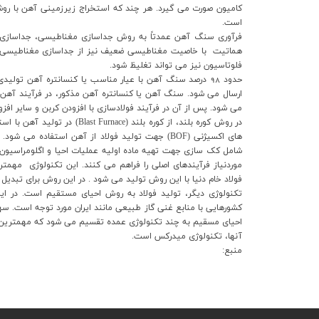
ارتباط با ما
کاميون صورت مي گيرد. هر چند که استخراج زيرزميني آهن با رو
است.
فرآوري سنگ آهن عمدتاً به روش جداسازي مغناطيسي، جداسازي ث
هماتيت با خاصيت مغناطيسي ضعيف نيز از جداسازي مغناطيسي با
فلوتاسيون نيز مي تواند تغليظ شود.
حدود
98
درصد سنگ آهن با عيار مناسب يا کنسانتره آهن توليدي د
ارسال مي شود. سنگ آهن يا کنسانتره آهن مذکور، در فرآيند آهن س
مي شود. پس از آن در فرآيند فولادسازي با افزودن کربن و ساير اف
در روش کوره بلند، از کوره بلند 
هاي اکسيژني (BOF) جهت توليد فولاد از آهن استفاده 
شامل کک سازي جهت تهيه ماده اوليه عمليات احيا و اگلومراسيون
موردنياز فرآيندهاي اصلي را فراهم مي کنند. اين تکنولوژي مهمت
فولاد خام دنيا با اين روش توليد مي شود . در اين روش براي تبديل چدن مذاب به ف
کشورهايي با منابع غني گاز طبيعي مانند ايران مورد توجه است. سه
آنها، تکنولوژي ميدرکس است.
منبع: