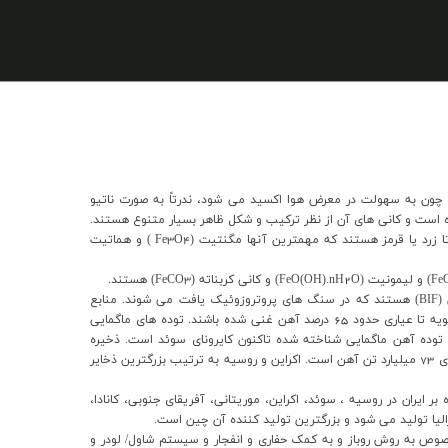
چون به سهولت در معرض هوا اکسيد مي شود، ندرتاً به صورت ناتيو
 است و کاني هاي آن از نظر ترکيب و شکل ظاهر بسيار متنوع هستند.
معمول ترين کاني هاي آهن اکسيدهاي با رنگ هايي از خاکستري تا زرد يا قرمز هستند که مهمترين آنها مگنتيت (Fe3O4 ) و هماتيت
مهمترين منابع تجارتي ماده معدني آهن ساختارهاي لايه اي آهن (BIF) هستند که در سنگ هاي پروتروزوئيک يافت مي شوند. منابع
ويه تا عياري حدود
65
درصد آهن غني شده باشند. توده هاي ماگمايي
ن توده آهن ماگمايي شناخته شده تاکنون کايروناي سوئد است. ذخيره
73
ميليارد تن آهن است. اکراين و روسيه به ترتيب بزرگترين ذخاير
ايران در روسيه ، سوئد، اکراين، موريتاني، آفريقاي جنوبي، کانادا،
ليا توليد مي شود و بزرگترين توليد کننده آن چين است.
ص به روش روباز و به کمک حفاري و انفجار و سيستم شاول/ لودر و