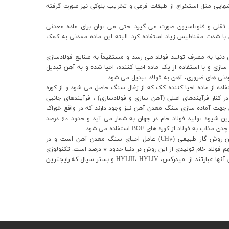
شهايي مثل استخراج از طبقات فرعي و تخريب بلوکي نيز صورت گرفته
قلي و فلوتاسيون صورت مي گيرد. حتي مي توان براي ماده معدني
 شدت مغناطيس زياد استفاده کرد. البته اين ماده معدني به کمک
نيا به مصرف توليد فولاد مي رسد و مستقيماً به صنايع فولادسازي
ازي و با استفاده از يک ماده احيا کننده، احيا شده و به آهن تبديل
زودني هاي ضروري، آهن به فولاد تبديل مي شود.
(Blast Furnace) در توليد آهن با استفاده از ماده احيا کننده کک که از زغال سنگ حاصل مي شود و از کوره
مي شود. در کنار فرآيندهاي اصلي (آهن سازي و فولادسازي) ، فرآيندهاي جانبي
 جهت آماده سازي سنگ معدن آهن نيز وجود دارند که در واقع خوراک
رين شيوه توليد فولاد خام در جهان به شمار مي آيد و حدود
60
درصد
ولاد از کوره هاي BOF استفاده مي شود.
تکنولوژي ديگر، توليد فولاد به روش احياي مستقيم است. در اين روش گاز طبيعي (CH4) عامل احياي سنگ معدن آهن است و در
م فولاد خام توليدي از اين روش در دنيا حدود
7
درصد است. تکنولوژي
احياي مسقيم به چند تکنولوژي عمده تقسيم مي شود که مهمترين آنها عبارتند از: ميدرکس، HYLIII، HYLIV و بستر سيال که رايجترين