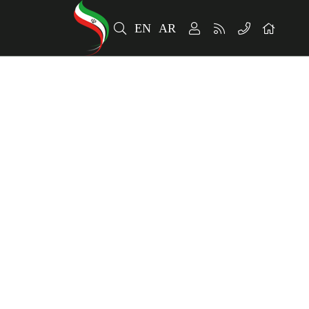
EN
AR