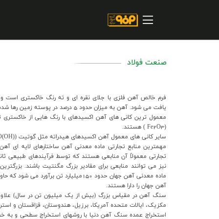
صفحه اصلی
درباره شرکت
مسیر ماندگار
صنعت فولاد
خرید و تامین کنندگان
فروش و مشتریان
فرم خالص آهن فلزي با جلاي نقره اي و ته رنگ خاکستري است و 
يافت مي شود. آهن به ميزان حدود
5
درصد در پوسته زمين رها شده
ارتباطات و توسعه برند سازمانی
(Fe2O3 ) هستند.
مسئولیت های اجتماعی
ساير کاني هاي معمول آهن اکسيدهاي هيدراته مثل گوتيت (FeO(OH)) و ليمونيت (FeO(OH).nH2O) و کاني کربناته (FeCO3) هستند.
تجارتي معمولاً آن منابعي هستند که توسط فرآيندهاي طبيعي ثان
پروژه های سرمایه گذاری
نيز مي توانند منابعي براي مقادير بزرگ مگنتيت باشند. بزرگتري
ماده معدني آهن جهان حدود 150ميليارد تن برآورد مي شود که حاوي
پایداری
آهن جهان را دارا هستند.
سنگ آهن در مقياس بزرگ (بيش از يک ميليون تن در سال) علاوه بر 
سهامداران
مکزيک، ايالات متحده آمريکا، برزيل، هندوستان، قزاقستان و استرا
استخراج عمده سنگ آهن دنيا با روشهاي استخراج سطحي و به خصو