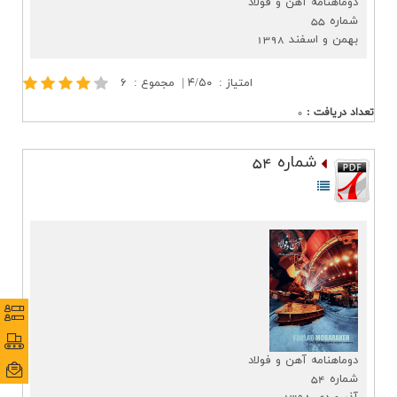
دوماهنامه آهن و فولاد
ارتباط با ما
شماره 55
بهمن و اسفند 1398
امتیاز
:
۴/۵۰
|
مجموع
:
۶
تعداد دریافت
:
0
شماره 54
نظرس
نظرس
پورتا
پورتا
دوماهنامه آهن و فولاد
ایمی
ایمی
شماره 54