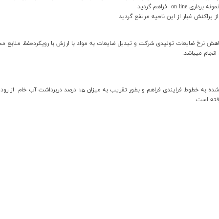
on فراهم گرديد
 پراکنش غبار از اين ناحيه مرتفع گرديد
نجام ميباشد.