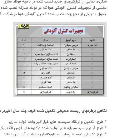
شکل2: نمايي از غبارگيرهاي جديد نصب شده در ناحيه فولاد سازي
بخشي از تجهيزات کنترل آلودگي هوا که در فولاد مبارکه نصب شده و عملياتي شده 
جدول 1: برخي از تجهيزات نصب شده کنترل آلودگي هوا در شرکت فولاد مبارکه
نگاهي برطرحهاي زيست محيطي تکميل شده ظرف چند سال اخيردر شر
* طرح تکميل و ارتقاء سيستم هاي غبار گير واحد فولاد سازي
* طرح فراوري سرد سرباره هاي توليد شده درکوره هاي قوس الکتريکي
* طرح تکميلي تصفيه پساب بمنظورکاهش برداشت آب از رودخانه