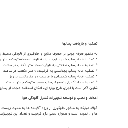
ارتباط با ما
تصفيه و بازيافت پسابها
به منظور صرفه جوئي در مصرف منابع و جلوگيري از آلودگي محيط ز
* تصفيه خانه پساب خطوط نورد سرد به ظرفيت7000مترمكعب درروز
* تصفيه خانه پساب صنعتي به ظرفيت1300متر مكعب در ساعت
* تصفيه خانه پساب بهداشتي به ظرفيت70 متر مكعب در ساعت
* تصفيه خانه پساب شيميائي با ظرفيت 10 مترمکعب در روز
* تصفيه خانه تکميلي تصفيه پساب 1000 مترمکعب در ساعت
شايان ذكر است با اجراي طرح ويژه اي، امكان استفاده مجدد از پساب
احداث و نصب و توسعه تجهيزات كنترل آلودگي هوا
ها و... نموده است و همواره سعي دارد ظرفيت و تعداد اين تجهيزا