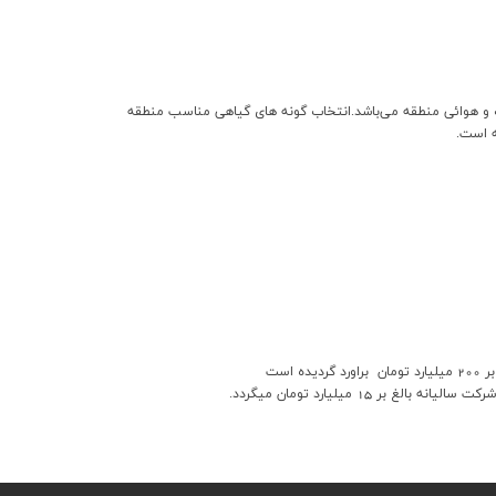
شده ) از انواع گياهان، متناسب با شرايط آب و هوائي منطقه مي‌باشد.انتخاب گونه هاي گياهي مناسب منطقه
است
ميليارد تومان ميگردد.