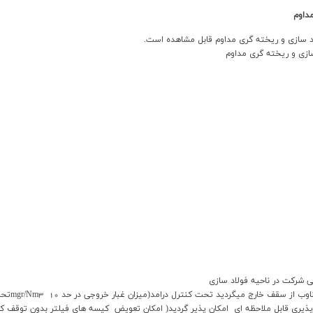
مداوم
ارج ميگرديد تحت کنترل درامد(ميزان غبار خروجي در حد mgr/Nm3 10‌تحت کنترل درآمد)
 پذيري قابل ملاحظه اي امکان پذير گرديد( امکان تعويض کيسه هاي فيلتر بدون توقف کو