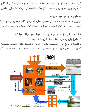
* با نصب دودکش و ايجاد سيستم جديد مسير هدايت غبار امکان نمونه برداري  line
* نگرانيهاي عمومي و بعضا نادرست منطقه از اثرات احتمالي ناشي از
2- طرح فراوري سرد سرباره
تومان توسط شرکت فولاد مبارکه و با مشارکت بخش خصوصي در حال ا
شکل3: نمايي از طرح فراوري سرد سرباره در فولاد مبارکه
3- طرح بازچرخاني پساب به فرايند توليد
گذاري در سال جاري براي کاهش برداشت تا سقف 20 درصد صورت گرفته است.