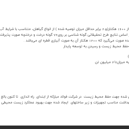
يكي از اقدامات ارزنده شركت فولاد مباركه ايجاد،گسترش و نگهداري از 1600 هكتار(2.5 برابر حداقل ميزان توصيه 
قاتي گونه شناسي بر روي72 گونه درخت و درختچه صورت پذيرفته است.
حفظ محيط زيست و رسيدن به توسعه پايدار
يط زيست در شرکت فولاد مبارکه از ابتداي راه اندازي تا کنون بالغ بر 200 ميليارد تومان براورد گرديده 
تجهيزات و زير ساختهاي ايجاد شده جهت بهبود عملکرد زيست محيطي شرکت ساليانه بالغ بر 15 