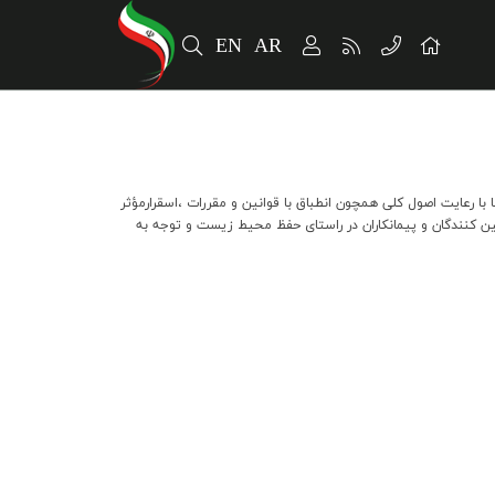
EN
AR
 رعايت اصول كلي همچون انطباق با قوانين و مقررات ،اسقرارمؤثر
نندگان و پيمانكاران در راستاي حفظ محيط زيست و توجه به