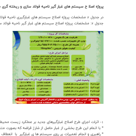
پروژه اصلا ح سيستم هاي غبار گير ناحيه فولاد سازي و ريخته گري 
در جدول 2 مشخصات پروژه اصلاح سيستم هاي غبارگيري ناحيه فولاد سازي و ريخته گري مداوم قابل مشاهده است.
جدول 2: مشخصات پروژه اصلاح سيستم هاي غبار گير ناحيه فولاد سازي و ريخته گري مداوم
1- اثرات اجراي طرح اصلاح غبارگيرهاي جديد بر عملکرد زيست محيطي شرکت در ناحيه فولاد سازي
* با اتمام اين طرح بخشي از غبار حاصل از شارژ قراضه که بصورت متناوب از سقف خ
* راهبري و انجام تعميرات ير روي سيستم ها ي غبارگير با انعطاف