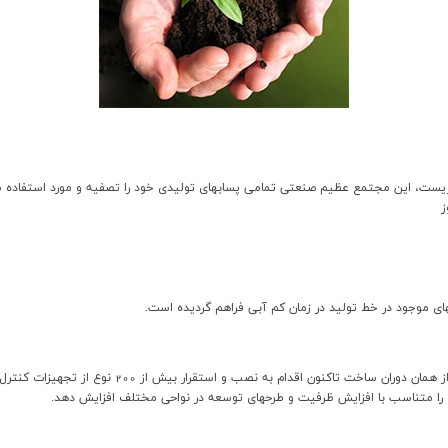
يست، اين مجتمع عظيم صنعتي تمامي پسابهاي توليدي خود را تصفيه و مورد استفاده م
هاي موجود در خط توليد در زمان كم آبي فراهم گرديده است.
فولاد مباركه به منظور جلوگيري از ورود آلاينده ها به
ت را متناسب با افزايش ظرفيت و طرحهاي توسعه در نواحي مختلف افزايش دهد.