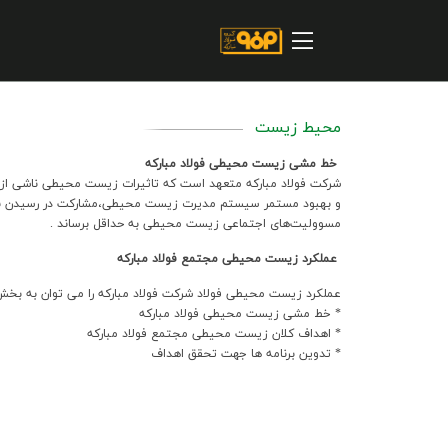
صفحه اصلی
درباره شرکت
مسیر ماندگار
محیط زیست
خرید و تامین کنندگان
خط مشي زيست محيطي فولاد مباركه
فروش و مشتریان
شركت فولاد مباركه متعهد است كه تاثيرات زيست محيطي ناشي از فعا
و بهبود مستمر سيستم مديرت زيست محيطي،مشاركت در رسيدن به ت
مسووليت‌هاي اجتماعي زيست محيطي به حداقل برساند .
ارتباطات و توسعه برند سازمانی
عملکرد زيست محيطي مجتمع فولاد مبارکه
مسئولیت های اجتماعی
عملکرد زيست محيطي فولاد شرکت فولاد مبارکه را مي توان به بخش
* خط مشي زيست محيطي فولاد مباركه
پروژه های سرمایه گذاری
* اهداف كلان زيست محيطي مجتمع فولاد مباركه
* تدوين برنامه ها جهت تحقق اهداف
پایداری
سهامداران