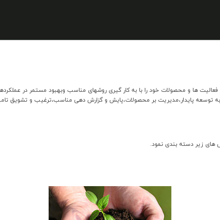
ليت ها و محصولات خود را با به كار گيري روشهاي مناسب وبهبود مستمر در عملكردها با
وسعه پايدار،مديريت بر محصولات،پايش و گزارش دهي مناسب،ترغيب و تشويق تامين ك
 هاي زير دسته بندي نمود.