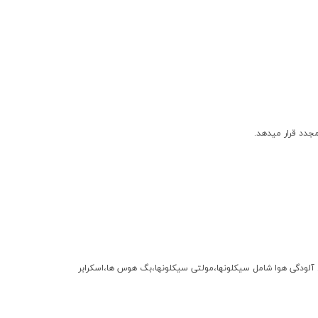
جدد قرار ميدهد.
 محيط زيست از همان دوران ساخت تاكنون اقدام به نصب و استقرار بيش از 200 نوع از تجهيزات كنترل آلودگي هوا شامل سيكلونها،مولتي سيكلونها،بگ هوس ها،اسكرابر