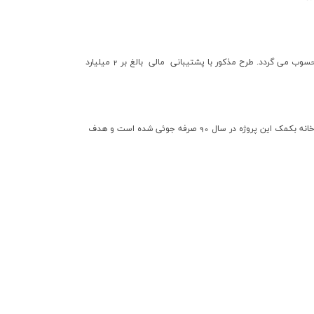
فراوري و استفاده مجدد از سرباره هاي توليدي گام مهمي در جهت کاهش نرخ ضايعات توليدي شرکت و تبديل ضايعات به مواد با ارزش با رويکردحفظ منابع محسوب مي گردد. طرح مذکور با پشتيباني مالي بالغ بر 2 ميليارد
با اعتباري بالغ بر 2 ميليارد تومان امکان برگشت دادن پساب تصفيه شده به خطوط فرايندي فراهم و بطور تقريب به ميزان 15 درصد دربرداشت آب خام از رودخانه بکمک اين پروژه در سال 90 صرفه جوئي شده است و هدف