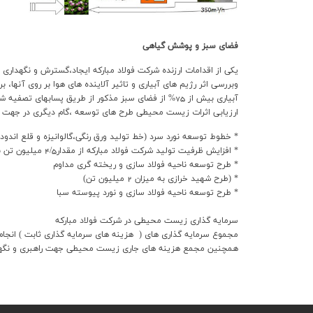
فضاي سبز و پوشش گياهي
وبررسي اثر رژيم هاي آبياري و تاثير آلاينده هاي هوا بر روي آنها، بر اساس نتايج طرح تحقي
آبياري بيش از 75% از فضاي سبز مذكور از طريق پسابهاي تصفيه شده صورت مي‌گيرد كه 1200 هكتار آن به صورت آبياري قطره اي مي‌باشد .
ارزيابي اثرات زيست محيطي طرح هاي توسعه ،گام ديگري در جهت 
* خطوط توسعه نورد سرد (خط توليد ورق رنگي،گالوانيزه و قلع اندود)
* افزايش ظرفيت توليد شركت فولاد مباركه از مقدار4/5 ميليون تن به ميزان2/7 ميليون تن
* طرح توسعه ناحيه فولاد سازي و ريخته گري مداوم
* (طرح شهيد خرازي به ميزان 2 ميليون تن)
* طرح توسعه ناحيه فولاد سازي و نورد پيوسته سبا
سرمايه گذاري زيست محيطي در شرکت فولاد مبارکه
مجموع سرمايه گذاري هاي ( هزينه هاي سرمايه گذاري ثابت ) انجام شده جهت حفظ مح
همچنين مجمع هزينه هاي جاري زيست محيطي جهت راهبري و نگهداشت مناسب 