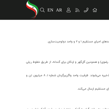
EN
AR
 ۲ و واحد دولومیت‌سازی.
ن رضوی) و همچنین گل‌گهر و اردکان برای گندله، از طریق خطوط ریلی
در واحد واگن‌برگردان، واگن‌ها جدا شده و هر واگن با چرخش ۱۸۰ درجه تخلیه می‌شود. مواد توسط نوار نقاله به واحد انباشت و برداشت منتقل و در دپوها ذخیره می‌شوند. ظرفیت واحد واگن‌برگردان شماره ۱، ۸ میلیون تن و