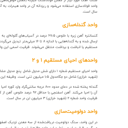
ارتباط با ما
سال است.
واحد گندله‌سازی
کنسانتره آهن زبره با خلوص ۶۷٫
مستقیم یا انباشت و برداشت منتقل می‌شوند. ظرفیت اسمی این واح
واحدهای احیای مستقیم ۱ و ۲
(شهید خرازی) شامل دو مِگامدول ۱٫
۵ میلیون تنی است. وظیفه این واحدها تبدیل گندله اکسیدی به آهن اسفنجی با حداقل غلظت آهن ۹۲ درصد (متالیزاسیون) و کربن ۱
گندله پخته شده در دمای حدود ۸۰۰ درجه سانتی‌گراد وارد کوره احیا می‌شود و گاز احیاکننده با دمای حدود ۹۰۰ درجه سانتی‌گراد که از شکست گاز متان در گازشکن‌ها به دست می‌آید (حاوی
آن را احیا می‌کند. آهن اسفنجی با حداقل ۹۲ درصد خلوص آهن از کوره خارج و در سیلوهای مخصوص ذخیره و بر اساس نیاز به ناحیه فولادسازی ارسال می‌شود. ظرفیت تولید واحد احیای مستقیم شماره 1، ۵
ظرفیت واحد شماره ۲ (شهید خرازی) ۳ میلیون تن در سال است.
واحد دولومیت‌سازی