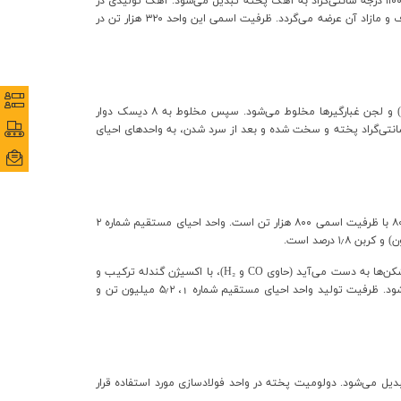
سنگ آهک مورد نیاز از معدن فولادسنگ مبارکه (معدن حوض‌ماهی) در فاصله ۱۵ کیلومتری جنوب‌شرقی شرکت تأمین و در دو کوره دوار افقی در دمای ۹۰۰ تا ۱۱۰۰ درجه سانتی‌گراد به آهک پخته تبدیل می‌شود. آهک تولیدی در
واحد فولادسازی استفاده می‌شود و ریزدانه آن در واحد هیدرات به آهک هیدراته تبدیل و در واحدهای گندله‌سازی، بریکت‌سازی، نورد سرد و تصفیه‌خانه مصرف و مازاد آن عرضه می‌گردد. ظرفیت اسمی این واحد ۳۲۰ هزار تن در
نظرس
نظرس
۵ درصد در آسیاب‌های گلوله‌ای به پودر با دانه‌بندی مناسب تبدیل و در میکسرها با کنسانتره ریزدانه، چسب (پودر بنتونیت) و لجن غبارگیرها مخلوط می‌شود. سپس مخلوط به ۸ دیسک دوار
پورتا
پورتا
هایی با اندازه ۸ تا ۱۶ میلی‌متر تبدیل می‌گردد. گندله‌ها پس از خشک شدن و پیش‌گرم، در کوره افقی با دمای حدود ۱۲۵۰ تا ۱۳۰۰ درجه سانتی‌گراد پخته و سخت شده و بعد از سرد شدن، به واحدهای احیای
ایمی
ایمی
واحد احیای مستقیم شماره ۱ دارای شش مدول شامل پنج مدول مشابه از نوع مید‌رِکس سری ۶۰۰ با ظرفیت اسمی هر مدول ۶۰۰ هزار تن و یک مدول سری ۸۰۰ با ظرفیت اسمی ۸۰۰ هزار تن است. واحد احیای مستقیم شماره ۲
٫۸ درصد است.
CO
و
₂
H
)، با اکسیژن گندله ترکیب و
٫۲ میلیون تن و
و‌جفتی عمودی در دمای حدود ۱۰۰۰ درجه سانتی‌گراد به دولومیت پخته تبدیل می‌شود. دولومیت پخته در واحد فولادسازی مورد استفاده قرار