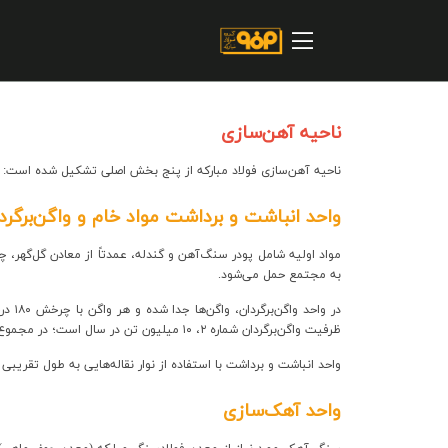
صفحه اصلی
درباره شرکت
مسیر ماندگار
ناحیه آهن‌سازی
خرید و تامین کنندگان
ناحیه آهن‌سازی فولاد مبارکه از پنج بخش اصلی تشکیل شده است: واحد انباشت 
فروش و مشتریان
واحد انباشت و برداشت مواد خام و واگن‌برگردا
ارتباطات و توسعه برند سازمانی
مواد اولیه شامل پودر سنگ‌آهن و گندله، عمدتاً از معادن گل‌گهر، چ
به مجتمع حمل می‌شود.
مسئولیت های اجتماعی
پروژه های سرمایه گذاری
ظرفیت واگن‌برگردان شماره ۲، ۱۰ میلیون تن در سال است؛ در مجموع امکان تخلیه ۱۸ میلیون تن مواد در سال وجود دارد.
واحد انباشت و برداشت با استفاده از نوار نقاله‌هایی به طول تقریبی ۳۵ کیلومتر، مواد را به دپوها منتقل و پس از همگن‌سازی، به واحدهای گندله‌سازی و احیای مستقیم ارسال می‌کند.
پایداری
واحد آهک‌سازی
سهامداران