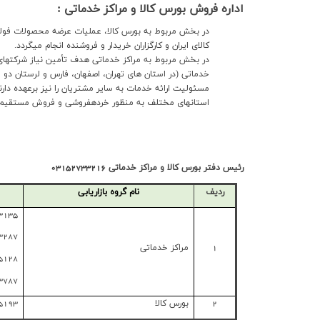
اداره فروش بورس کالا و مراکز خدماتی :
در بخش مربوط به بورس کالا، عملیات عرضه محصولات فولاد
کالای ایران و کارگزاران خریدار و فروشنده انجام می­گردد.
خدماتی (در استان های تهران، اصفهان، فارس و لرستان دو م
مسئولیت ارائه خدمات به سایر مشتریان را نیز برعهده دار
استان­های مختلف به منظور خرده­فروشی و فروش مستقیم به
رئیس دفتر بورس کالا و مراکز خدماتی 03152733216
ردیف
نام گروه بازاریابی
3135
3287
1
مراکز خدماتی
5128
3787
2
بورس کالا
5193