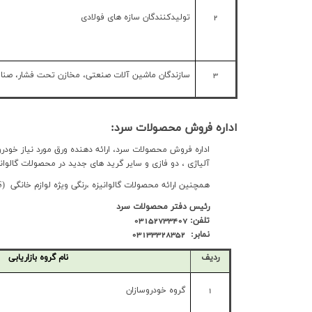
2
تولیدکنندگان سازه های فولادی
3
سازندگان ماشین آلات صنعتی، مخازن تحت فشار، صنا
اداره فروش محصولات سرد:
اداره فروش محصولات سرد، ارائه دهنده ورق مورد نیاز خودر
آلیاژی ، دو فازی و سایر گرید های جدید در محصولات گالوان
همچنین ارائه محصولات گالوانیزه ،رنگی ویژه لوازم خانگی
S)
رئیس دفتر محصولات سرد
تلفن: 03152733407
نمابر: 03133328352
ردیف
نام گروه بازاریابی
1
گروه خودروسازان