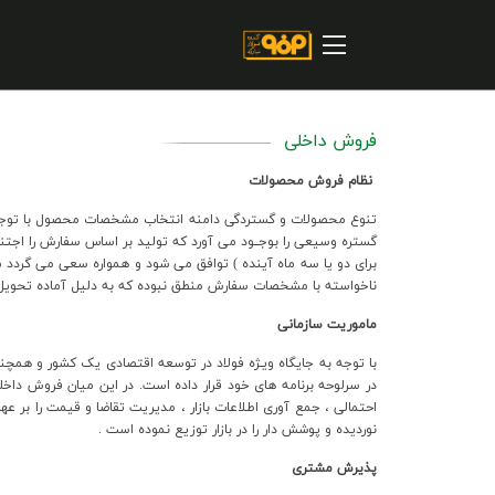
صفحه اصلی
درباره شرکت
مسیر ماندگار
فروش داخلی
خرید و تامین کنندگان
نظام فروش محصولات
فروش و مشتریان
تنوع محصولات و گستردگي دامنه انتخاب مشخصات محصول با توجه ب
ارتباطات و توسعه برند سازمانی
براي دو يا سه ماه آينده ) توافق مي شود و همواره سعي مي گردد
ناخواسته با مشخصات سفارش منطق نبوده که به دليل آماده تحويل
مسئولیت های اجتماعی
ماموريت سازماني
پروژه های سرمایه گذاری
با توجه به جايگاه ويـژه فولاد در توسعه اقتصادي يک کشور و همچني
در سرلوحه برنامه هاي خود قرار داده است. در اين ميان فروش داخل
پایداری
نورديده و پوشش دار را در بازار توزيع نموده است .
سهامداران
پذيرش مشتري