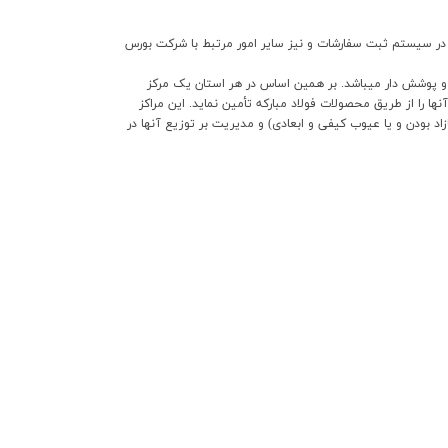
 در سیستم ثبت سفارشات و نیز سایر امور مرتبط با شرکت بورس
های کوچک با مصرف سالیانه کمتر از 1000 تن در محصول گرم و 500 تن در محصولات سرد و پوشش دار می­باشد. بر همین اساس در هر استان یک مرکز
ا را از طریق محصولات فولاد مبارکه تأمین نماید. این مراکز
د بودن و یا عیوب کیفی و ابعادی) و مدیریت بر توزیع آنها در