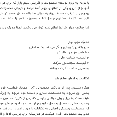
با توجه به لزوم توسعه محصولات و افزايش سهم بازار که براي هر ش
ارتباط با ما
آنها را از طريق يکي از کانالهاي چهار گانه عرضه و فروش محصولات تا
لازم است کارخانه مشتري در حال توليد ومجهز به تجهيزات تخليه ، ا
لذا چنانچه داراي شرايط اعلام شده فوق مي باشيد، لطفاً مدارک زیر رابه صورت فایلهای با فرمت jpg و حجم کمتر از یک مگابایت ذخیره نموده و جهت ثبت نام 
مدارک مورد نياز :‌
-1پروانه بهره برداري يا گواهي فعاليت صنعتي
2-گواهي مؤديان مالیاتی
3-استعلام شناسه ملي
4-فهرست سهامداران شرکت
5-تصویر سند مالکیت کارخانه
شكايـات و ادعاي مشتريان
هرگاه مشتري پس از دريافت محصــول ، آن را مطابق خـواسته خود 
بخش اول مـربوط به مشخصات تجاري و دستـه دوم مربوط به ويژگي
كه مسئوليت رسيدگي اجرايي به شكايات را دارد ، ادعا را دريافت و
مديريت محصولات اقدام ميكند. در صورتيكه براي بررسي ادعا و اظ