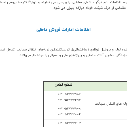
ام اقدامات لازم ديگر ، ادعای مشتري را بررسي مي نمايند و نهايتاً نتيجه بررسي اد
و مقتضي از طرف شرکت فولاد مبارکه جبران مي شود .
اطلاعات ادارات فروش داخلی
ه لوله و پروفیل فولادی (ساختمانی)، تولیدکنندگان لوله‌های انتقال سیالات (شامل آب، 
ندگان ماشین آلات صنعتی و پروژه‌های ملی و عمرانی را عهده دار می‌باشد.
شماره تماس
031-52733984
031-52733294
له های انتقال سیالات
031-52733908
031-52733002
031-52733413