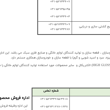
031-52733607
031-52735045
031-52733604
031-527333909
یع کشتی سازی و دریایی
031-52733286
وسازان ، قطعه سازان و تولید کنندگان لوازم خانگی و صنایع فلزی سبک می باشد. این اد
یزه، سرد و اسید شویی و گرم) با قطعه سازان و خودروسازان همکاری مستمر دارد.
(HIGH GLOS
الکتریکال و سایر محصولات مورد استفاده تولید کنندگان لوازم خانگی را در 
شماره تماس
اداره فروش محصو
031-52733285-3608
این اداره وظیفه فروش
031-52731278-1238