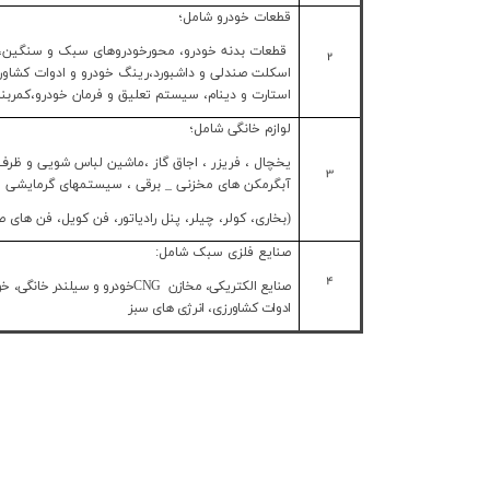
قطعات خودرو شامل؛
قطعات بدنه خودرو، محورخودروهای سبک و سنگین، ا
2
اسکلت صندلی و داشبورد،رینگ خودرو و ادوات کشاورز
استارت و دینام، سیستم تعلیق و فرمان خودرو،کمربند
لوازم خانگی شامل؛
یخچال ، فریزر ، اجاق گاز ،ماشین لباس شویی و ظرف 
3
آبگرمکن های مخزنی _ برقی ، سیستمهای گرمایشی 
(بخاری، کولر، چیلر، پنل رادیاتور، فن کویل، فن های 
صنایع فلزی سبک شامل:
4
صنایع الکتریکی، مخازن
CNG
خودرو و سیلندر خانگی، خو
ادوات کشاورزی، انرژی های سبز