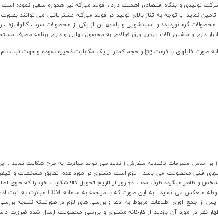
رکت توليدي و بنگاه اقتصادي اهميت دارد ، فولاد مبارکه نيز همواره سعي نموده است که 
مين نمايد .با توجه به تناژ بالاي توليد در فولاد مبارکـه مشتريانــي مي توانند بصورت
نبار داري و ماشين آلات تبديل ورق فولادي به محصول نهايي و داراي برنامه مصرف مستمر
به قسمت ثبت نام مشتریان جدید در همین سایت مراجعه نمایید.
( بر اساس مندرجات تائيديه سفارش ) نديد مي تواند مبادرت به طرح شكايت نمايد . ا
هاي فـني محصولات مي باشد . لازم است مشتري در مورد عدم تطابق مشخصات و کيفي
ظرف مدت 15 روز و براي نواقص پنهاني که پس از کاربرد محصول مشخص و ظاهر ميگردد ظرف مدت 0
وضعيت فعلـي محصول و محل نگهداري آن است به ا
 پس از جمع آوري اطلاعات مربوط به ادعا و بررسي هاي لازم در صورتيكه نتيجه بررسي 
هار نظر در مورد آن بازديد از كارخانه مشتري و بررسي محصولات ارسال شده ضرورت د