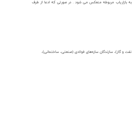
عا به بازارياب مربوطه منعکس مي شود . در صورتي که ادعا از طرف
نفت و گاز)، سازندگان سازه‌های فولادی (صنعتی، ساختمانی)،