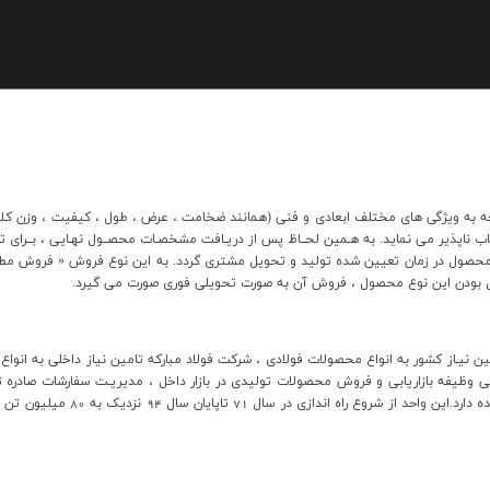
ه ويژگي هاي مختلف ابعادي و فني (همانند ضخامت ، عرض ، طول ، کيفيت ، وزن کلاف 
 محصول در زمان تعيين شده توليد و تحويل مشتري گردد. به اين نوع فروش « فروش مط
 بودن اين نوع محصول ، فروش آن به صورت تحويلي فوري صورت مي گيرد.
ن نيـاز کشور به انواع محصولات فولادي ، شرکت فولاد مبارکه تامين نياز داخلي به انواع
ي وظيفه بازاريابي و فروش محصولات توليدي در بازار داخل ، مديريـت سفارشات صادره 
احتمالي ، جمع آوري اطلاعات بازار 