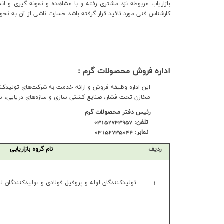
بازارياب مربوطه نزد مشتري رفته و با مشاهده و نمونه گيري و انج
کارشناس فني مورد تائيد قرار گرفته باشد خسارت ناشي از آن به نح
اداره فروش محصولات گرم :
این اداره وظیفه فروش و ارائه خدمت به شرکت‌های تولیدکنند
مخازن تحت فشار، صنایع کشتی سازی و سازه‌های دریایی، ساز
رئیس دفتر محصولات گرم
تلفن: 03152733957
نمابر: 03152735044
ردیف
نام گروه بازاریابی
1
تولیدکنندگان لوله و پروفیل فولادی و تولیدکنندگان لو