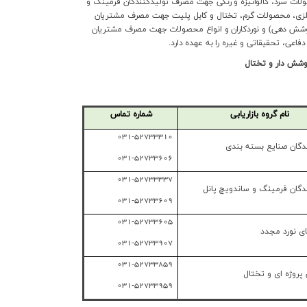
لات سرد، گالوانیزه و رنگی جهت مصرف تولیدکنندگان فرمینگ و
فلزی، محصولات گرم، تختال و کابل پلیت جهت مصرف مشتریان
وشش دهی) و نوردکاران و انواع محصولات جهت مصرف مشتریان
فاعی، تحقیقاتی و غیره را به عهده دارد.
شش دار و تختال
نام گروه بازاریابی
شماره تماس
031-52733310
دگان صنایع بسته بندی
031-52733606
031-52733337
دگان فرمینگ و ساندویچ پانل
031-52733609
031-52733605
ی نورد مجدد
031-52733907
031-52733859
پروژه ای و تختال
031-52733959