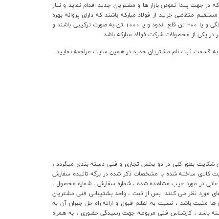
در جهت پيدا نمودن بازار ها و مشتريان جديد اقدام نمايد و نياز
 مستقيم متقاضي خريـد از فولاد مبارکه باشند که داراي پروانه بهره
برداري و با ظرفيت مصرف ورق به ميزان ساليانه حداقل 1000 تن در محصولات گرم نورديده و اسيدشويي و يا500 تن از يکي از محصولات سرد ، گالوانيزه ، رنگي و یا 200 تن قلع اندود و يا 1000 تن به صورت ترکيبي باشند و
 در يکي از محصولات شرکت فولاد مبارکه باشد.
ين شكايت بطور كلي در دو بخش تجاري و فني دسته بندي ميگردد ،
ت کالاي ساخته شده با مشخصات ذکر شده در برگه تائيده سفارش
9 روز از تاريخ تحويل کالا شكايات خود را كه حاوي اطلاعاتي در مورد عيب مشاهده شده ، شماره سفارش ، شماره محصول ،
داره فروش مربوطه منعكس مي نمايد . به این صورت که با مراجعه به سامانه CRM مبادرت به ثبت ادعای مورد نظر می کنند. پس از ثبت ، واحد پشتيباني فني مشتريان
ها مثبت باشد ، نسبت به اعلام قبول و ارائه راه حل جبران آن به
اشته باشد ، كارشناس فني مربوطه جهت رسيدگي حضوري ، به همراه