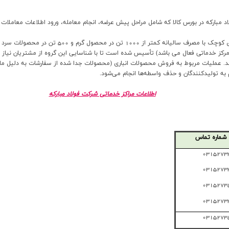
 مبارکه در بورس کالا که شامل مراحل پیش عرضه، انجام معامله، ورود اطلاعات معاملات
در بخش مربوط به مراکز خدماتی هدف تأمین نیاز شرکت­
رکز خدماتی فعال می باشد) تأسیس شده است تا با شناسایی این گروه از مشتریان نیاز آنه
ند. عملیات مربوط به فروش محصولات انباری (محصولات جدا شده از سفارشات به دلیل مازا
 تولیدکنندگان و حذف واسطه‌­ها انجام می‌­شود.
اطلاعات مراکز خدماتی شرکت فولاد مبارکه
شماره تماس
0315273
0315273
0315273
0315273
0315273