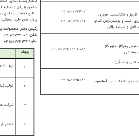
صنایع بسته بندی، محصو
ساندویچ پانل و صنایع 
031-52733427
صنایع تکمیلی (صنایع پ
گزوز و کاتالیست خودرو،
پروژه های ملی، عمرانی، د
ی، لنت و بوسترترمز، کلاچ،
031-52735191
 قفل و شیشه بالابر
رئیس دفتر محصولات پو
تلفن: 03152733102
نمابر: 03152733134
شویی،فرگاز،اجاق گاز،
031-52733199-3054
ردیف
سرمایشی
صنعتی و خانگی)
1
تولیدکنن
031-52735160
ارک پز، بشکه سازی، آسانسور،
2
تولیدکنن
3
شرکت ها
4
مشتریان 