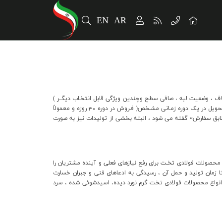
EN
AR
، وضعيت لبه ، صافي سطح وچندين ويژگي قابل انتخـاب ديگــر )
گستره وسيعي را بوجــود مي آورد که توليد بر اساس سفارش را اجتناب ناپذير مي نمايد. به هـمين لحــاظ پس از دريـافت مشخصـات محصــول نهـايي ، بــراي تحويل در يک دوره زمـاني مشـخص( فـروش در دوره 30 روزه و معمولاً
ابق سفارش» گفته مي شود ، البته بخشي از توليدات نيز به صورت
 محصولات فولادي تخـت براي رفع نيازهاي فعلي و آينده مشتريان را
تا زمان توليد و حمل آن ، رسيدگي به ادعاهاي فني و جبران خسارت
، مديريت تقاضا و قيمت را بر عهده دارد.اين واحد از شروع راه اندازي در سال 71 تاپايان سال 94 نزديک به 80 ميليون تن انواع محصولات فولادي تخت گرم نورد ديده، اسيدشوئي شده ، سرد