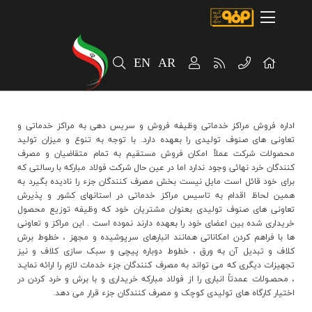
صفحه اصلی
درباره شرکت
EN
AR
مسیر ماندگار
خرید و تامین کنندگان
اداره فروش مراکز خدماتي وظيفه فروش و سريس دهي به مراکز خدماتي و
فروش و مشتریان
تعاوني هاي صنوف توليدي را بعهده دارد. با توجه به تنوع و ميزان توليد
محصولات شرکت عملاً امکان فروش مستقيم به تمام متقاضيان و مصرف
ارتباطات و توسعه برند سازمانی
کنندگان خرد نهائي وجود ندارد اما در عين حال شرکت فولاد مبارکه با رسالتي که
براي خود قائل است مايل نيست بخش مصرف کنندگان جزء را ناديده بگيرد به
مسئولیت های اجتماعی
همين لحاظ اقدام به تاسيس مراکز خدماتي در استانهاي کشور و پذيرش
تعاوني هاي صنوف توليدي بعنوان مشتريان خود که وظيفه توزيع محصول
خريداري شده بين اعضاي خود را بعهده دارند نموده است . اين مراکز و تعاوني
پروژه های سرمایه گذاری
ها با فراهم کردن امکاناتي همانند انبارهاي سرپوشيده و مجهز ، خطوط برش
کلاف و تبديل آن به ورق ، خطوط دوباره پيچي و سبک سازي کلاف و نيز
پایداری
تجهيزات ديگري که مي تواند به مصرف کنندگان جزء خدمات لازم را ارائه نمايـد
، محصـولات عمدتاً انباري را از فولاد مبارکه خريداري و با برش و خرد کردن در
سهامداران
اختيار کارگاه هاي توليدي کوچک و مصرف کنندگان جزء قرار مي دهد.
صنایع آهن و
اصفهان