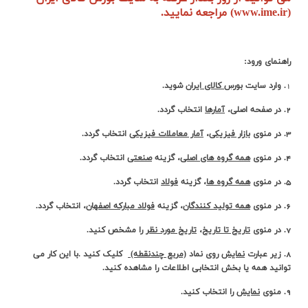
(www.ime.ir) مراجعه نمایید.
راهنمای ورود:
1
. وارد سایت
بورس کالای ایران
شوید.
2. در صفحه اصلی،
آمارها
انتخاب گردد.
3. در منوی
بازار فیزیکی
،
آمار معاملات فیزیکی
انتخاب گردد.
4. در منوی
همه گروه های اصلی
، گزینه
صنعتی
انتخاب گردد.
5. در منوی
همه گروه ها
، گزینه
فولاد
انتخاب گردد.
6. در منوی
همه تولید کنندگان
، گزینه
فولاد مبارکه اصفهان
، انتخاب گردد.
7. در منوی
تاریخ تا تاریخ
،
تاریخ مورد نظر
را مشخص کنید.
8. زیر عبارت
نمایش
روی نماد
(مربع چندنقطه)
کلیک کنید .با این کار می
توانید همه یا بخش انتخابی اطلاعات را مشاهده کنید.
9. منوی
نمایش
را انتخاب کنید.