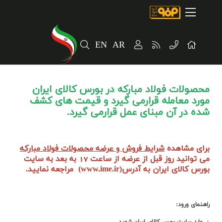
صفحه اصلی
درباره شرکت
EN
AR
مسیر ماندگار
خرید و تامین کنندگان
محصولات فولاد مبارکه در بورس کالای ایران
فروش و مشتریان
مورد معامله قرارمی گیرد و قیمت های کشف
شده در آن مبنای عمل قرارمی گیرد.
ارتباطات و توسعه برند سازمانی
مسئولیت های اجتماعی
برای مشاهده
شرایط فروش و عرضه محصولات فولاد مبارکه
می توانید روز قبل از عرضه از ساعت 17 به بعد به سایت
پروژه های سرمایه گذاری
بورس کالای ایران به آدرس(www.ime.ir) مراجعه نمایید.
پایداری
راهنمای ورود:
سهامداران