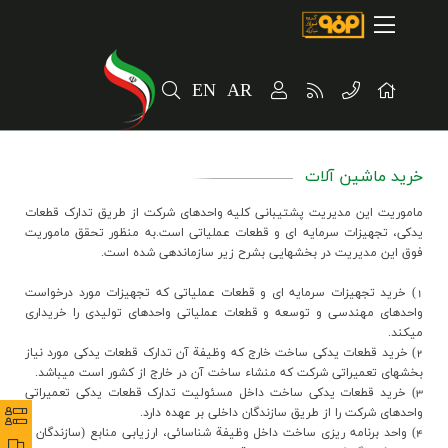
صفحه اصلی
درباره شرکت
EN
AR
مسیر ماندگار
خرید و تامین کنندگان
خرید ماشین آلات
فروش و مشتریان
ماموريت اين مديريت پشتيباني کليه واحدهاي شرکت از طريق تدارک قطعات
ارتباطات و توسعه برند سازمانی
يدکي، تجهيزات سرمايه اي و قطعات عملياتي است.به منظور تحقق ماموريت
فوق اين مديريت در بخشهايي بشرح زير سازماندهي شده است.
مسئولیت های اجتماعی
1) خريد تجهيزات سرمايه اي و قطعات عملياتي که تجهيزات مورد درخواست
واحدهاي مهندسي و توسعه و قطعات عملياتي واحدهاي توليدي را خريداري
پروژه های سرمایه گذاری
ميکند.
2) خريد قطعات يدکي ساخت خارج که وظيفة آن تدارک قطعات يدکي مورد نياز
پایداری
بخشهاي تعميراتي شرکت که منشاء ساخت آن در خارج از کشور است ميباشد.
3) خريد قطعات يدکي ساخت داخل مسئوليت تدارک قطعات يدکي تعميراتي
واحدهاي شرکت را از طريق سازندگان داخلي بر عهده دارد.
سهامداران
نظرس
نظرس
4) واحد برنامه ريزي ساخت داخل وظيفة شناسائي، ارزيابي منابع (سازندگان و