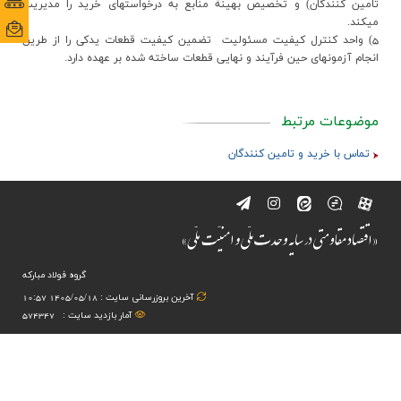
پورتا
پورتا
تامين کنندگان) و تخصيص بهينة منابع به درخواستهاي خريد را مديريت
ارتباط با ما
ميکند.
ایمی
ایمی
5) واحد کنترل کيفيت مسئوليت تضمين کيفيت قطعات يدکي را از طريق
انجام آزمونهاي حين فرآيند و نهايي قطعات ساخته شده بر عهده دارد.
موضوعات مرتبط
تماس با خرید و تامین کنندگان
گروه فولاد مبارکه
آخرین بروزرسانی سایت : 1405/05/18 10:57
آمار بازدید سایت :
574347