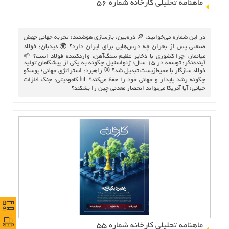
ماهنامه تحلیلی کارخانه شماره 56
ارتباط با ما
در این شماره می‌خوانید: 🔎 ذره‌بین: بازسازی هوشمند؛ تجربه جهانی جهش
صنعتی پس از بحران چه درس‌هایی برای ایران دارد؟ 🌍 دیدبان: فولاد
میانمار؛ چرا کشوری با ذخایر عظیم سنگ‌آهن، واردکننده فولاد است؟ 🌱
آینده‌نگر: توسعه در ۱۵ سال؛ ژئواستیل چگونه به یکی از پیشگامان تولید
فولاد سازگار با محیط‌زیست تبدیل شد؟ 🎯 راهبرد: استراتژی جهانی؛ پوسکو
چگونه رشد پایدار و جهانی خود را حفظ می‌کند؟ 📊 کامودیتی: جنگ فلزات
حیاتی؛ آیا آمریکا می‌تواند انحصار معدنی چین را بشکند؟
نظرس
نظرس
پورتا
پورتا
ماهنامه تحلیلی کارخانه شماره ۵۵