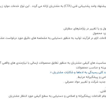
ردد . اين نوع خدمات موارد زير را شامل مي گردد :
ل و يا تغيير در پارامترهاي سفارش
کرد محصول
لاحات لازم در فرآيند توليد به منظور دستيابي به مشخصه هاي دقيق مورد درخواست مش
 حساسيت هاي کيفي مشتريان به منظور تطابق محصولات ارسالي با نيازمندي هاي واقعي آن
 بهينه و مناسب محصولات
يند کلي رسيدگي به ادعاها و شکايات مشتريان »
احي و پيشگيرانه مرتبط.
 جديد شرکت و تغيير مواد مصرفي .
فتي .
جام اقدامات پيشگيرانه و اصلاحي و دستيابي به سطح کيفي مورد انتظار مشتريان