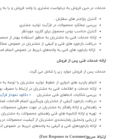
خدمات در حين فروش به درخواست مشتري يا واحد فروش و يا به پيشنهاد واحد پشتيباني فني (CTA) به مشتريان ارائه مي گ
کنترل پارامتر هاي سفارش .
بررسي عملکرد محصولات در فرآيند توليد مشتري
کنترل مناسب بودن محصول براي کاربرد موردنظر
ارائه خدمات فني به مشتريان به منظور استفاده بهتر از محصو
دريافت بازخورد هاي فني و کيفي از مشتريان در خصوص عمل
ارائه بازخورد هاي فني به واحدهاي ذيربط در خصوص انجام اص
ارائه خدمات فني پس از فروش
خدمات پس از فروش موارد زير را شامل مي گردد :
انجام بازديد هاي ادواري از خطوط توليد مشتريان با توجه به
ارائه خدمات و اطلاعات فني به مشتريان در ارتباط با مصرف
بررسي شکايات ادعاهاي فني مشتريان .
« دانلود نمودار فرآ
دريافت بازخورد کيفي از مشتريان وپيگيري انجام اقدامات اصل
راهنمائي و ارائه راهکار به مشتريان در جهت معرفي محصولات
تهيه و ارائه کتابچه هاي فني راهنماي محصولات به مشتريان .
ارزيابي وتحليل رضايتمندي مشتريان از کيفيت محصولات دريا
ارائه بازخوردهاي فني و کيفي به واحدهاي ذيربط در خصوص ان
ارتباط سريع(Fast Response to Customer)