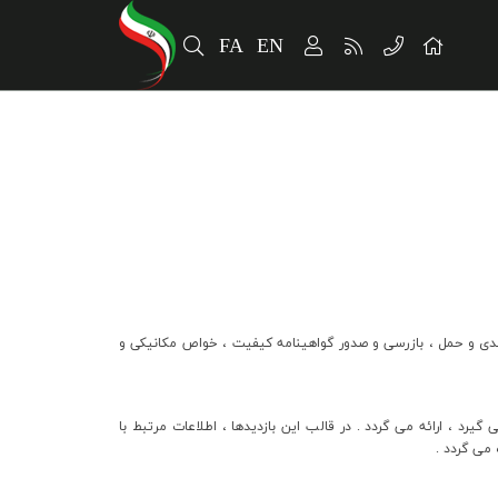
FA
EN
بندي و حمل ، بازرسي و صدور گواهينامه کيفيت ، خواص مکانيکي و
سفارش ( Pre order visits ) که توسط کارشناس پشتيباني فني مشتريان ( CTA ) و بازارياب انجام مي گيرد ، ارائه مي گردد . در قالب اين بازديدها ، اطلاعات مرتبط با
مي گردد .