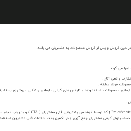
، در حين فروش و پس از فروش محصولات به مشتريان مي باشد.
اجرا مي گردد:
ظارات واقعي آنان .
صولات فولاد مبارکه .
ابعادي محصولات ، استانداردها و تلرانس هاي کيفي ، ابعادي و شکلي ، روشهاي بسته 
 .
خدمات قبل از فروش در قالب انجام بازديدهاي قبل از 
 و حساسيتهاي کيفي مشتريان جمع آوري و در تکميل بانک اطلاعات فني مشتريان استفاده 