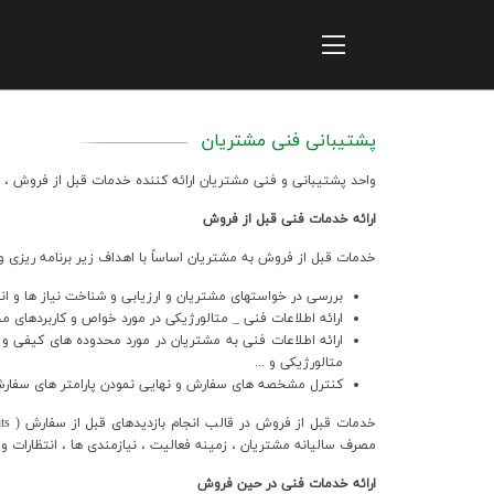
Home
ارتباطات و توسعه برند سازمانی
پایداری
پشتیبانی فنی مشتریان
سهامداران
واحد پشتيباني و فني مشتريان ارائه كننده خدمات قبل از فروش 
الخبر
ارائه خدمات فني قبل از فروش
معلومات المنتج
خدمات قبل از فروش به مشتريان اساساً با اهداف زير برنامه ريزي و 
بررسي در خواستهاي مشتريان و ارزيابي و شناخت نياز ها و انت
ارائه اطلاعات فني _ متالورژيکي در مورد خواص و کاربردهاي مح
ارائه اطلاعات فني به مشتريان در مورد محدوده هاي کيفي و 
متالورژيکي و ...
کنترل مشخصه هاي سفارش و نهايي نمودن پارامتر هاي سفارش
مصرف ساليانه مشتريان ، زمينه فعاليت ، نيازمندي ها ، انتظارات
ارائه خدمات فني در حين فروش