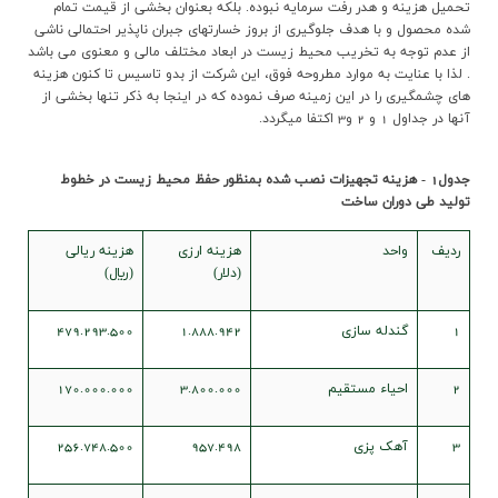
تحمیل هزینه و هدر رفت سرمایه نبوده. بلکه بعنوان بخشی از قیمت تمام
شده محصول و با هدف جلوگیری از بروز خسارتهای جبران ناپذیر احتمالی ناشی
از عدم توجه به تخریب محیط زیست در ابعاد مختلف مالی و معنوی می باشد
. لذا با عنایت به موارد مطروحه فوق، این شرکت از بدو تاسیس تا کنون هزینه
های چشمگیری را در این زمینه صرف نموده که در اینجا به ذکر تنها بخشی از
آنها در جداول 1 و 2 و3 اکتفا میگردد.
جدول1 - هزینه تجهیزات نصب شده بمنظور حفظ محیط زیست در خطوط
تولید طی دوران ساخت
رديف
واحد
هزينه ارزي
هزينه ريالي
(دلار)
(ريال)
1
گندله سازي
1.888.942
479.293.500
2
احياء مستقيم
3.800.000
170.000.000
3
آهک پزي
957.498
256.748.500