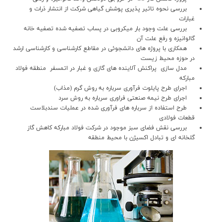
بررسي نحوه تاثير پذيري پوشش گياهي شرکت از انتشار ذرات و
غبارات
بررسي علت وجود بار ميکروبي در پساب تصفيه شده تصفيه خانه
گالوانيزه و رفع علت آن
همکاري با پروژه هاي دانشجوئي در مقاطع کارشناسي و کارشناسي ارشد
در حوزه محيط زيست
مدل سازي پراکنش آلاينده هاي گازي و غبار در اتمسفر منطقه فولاد
مبارکه
اجراي طرح پايلوت فرآوري سرباره به روش گرم (مذاب)
اجراي طرح نيمه صنعتي فراوري سرباره به روش سرد
طرح استفاده از سرباره هاي فرآوري شده در عمليات سندبلاست
قطعات فولادي
بررسي نقش فضاي سبز موجود در شرکت فولاد مبارکه کاهش گاز
گلخانه اي و تبادل اکسيژن با محيط منطقه