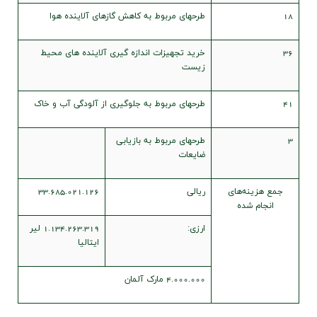
18
طرحهای مربوط به کاهش گازهای آلاینده هوا
36
خرید تجهیزات اندازه گیری آلاینده های محیط
زیست
41
طرحهای مربوط به جلوگیری از آلودگی آب و خاک
3
طرحهای مربوط به بازیابی
ضایعات
جمع هزينه‌هاي
ريالي
33.685.021.126
انجام شده
ارزي:
1.134.263.319
لير
ايتاليا
4.000.000
مارک آلمان