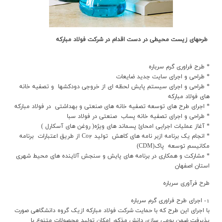
طرحهاي زيست محيطي در دست اقدام در شرکت فولاد مبارکه
* طرح فراوري گرم سرباره
* طراحي و اجراي سايت جديد ضايعات
* طراحي و اجراي سيستم پايش لحظه اي از خروجي دودکشها و تصفيه خانه
هاي فولاد مبارکه
* اجراي طرح هاي توسعه تصفيه خانه هاي صنعتي و بهداشتي در فولاد مبارکه
* طراحي و اجراي تصفيه خانه پساب صنعتي در فولاد سبا
* آغاز عمليات اجرايي امحائ پسماند هاي ويژه( روغن هاي آسکارل )
* انجام يک برنامه ازبر نامه هاي کاهش توليد Co2 از طريق اعتبارات برنامه
مکانيسم توسعه پاک(CDM)
* مشارکت و همکاري در برنامه هاي پايش و سنجش آلاينده هاي محيط شهري
استان اصفهان
طرح فرآوري سرباره
1- اجراي طرح فراوري گرم سرباره
با اجراي اين طرح که با حمايت شرکت فولاد مبارکه ازيک گروه دانشگاهي صورت
پذيرفت ضمن بومي سازي دانش مذکور امکان توليد محصولات متنوع با