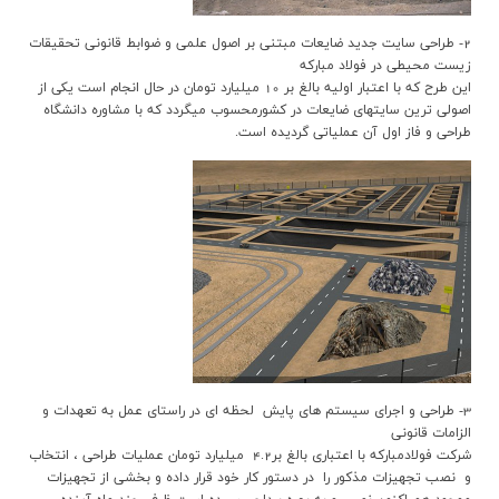
2- طراحي سايت جديد ضايعات مبتني بر اصول علمي و ضوابط قانوني تحقيقات
زيست محيطي در فولاد مبارکه
اين طرح که با اعتبار اوليه بالغ بر 10 ميليارد تومان در حال انجام است يکي از
اصولي ترين سايتهاي ضايعات در کشورمحسوب ميگردد که با مشاوره دانشگاه
طراحي و فاز اول آن عملياتي گرديده است.
3- طراحي و اجراي سيستم هاي پايش لحظه اي در راستاي عمل به تعهدات و
الزامات قانوني
شرکت فولادمبارکه با اعتباري بالغ بر4.2 ميليارد تومان عمليات طراحي ، انتخاب
و نصب تجهيزات مذکور را در دستور کار خود قرار داده و بخشي از تجهيزات