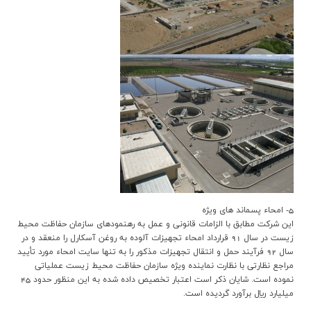
5- امحاء پسماند هاي ويژه
اين شرکت مطابق با الزامات قانوني و عمل به رهنمودهاي سازمان حفاظت محيط
زيست در سال 91 قرارداد امحاء تجهيزات آلوده به روغن آسکارل را منعقد و در
سال 92 فرآيند حمل و انتقال تجهيزات مذکور را به تنها سايت امحاء مورد تأييد
مراجع نظارتي با نظارت نماينده ويژه سازمان حفاظت محيط زيست عملياتي
نموده است. شايان ذکر است اعتبار تخصيص داده شده به اين منظور حدود 45
ميليارد ريال برآورد گرديده است.