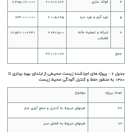
4
فولاد سازي
20.717.872
7.485.170.000
5
نورد گرم و نورد سرد
2.005.265
834.100.000
6
شبکه و تصفيه خانه
9.647.500
16.547.107.341
فاضلاب
جمع
39.017.077
جدول
2
– پروژه های اجرا شده زیست محیطی از ابتدای بهره برداری تا
1380
به منظور حفظ و کنترل آلودگی محیط زیست
تعداد پروژه
موضوع
39
طرحهای مربوط به کنترل و جمع آوری غبار
79
طرحهای مربوط به فضای سبز