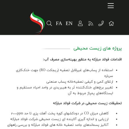
Home
ارتباطات و توسعه برند سازمانی
FA
EN
پایداری
سهامداران
پروژه های زیست محیطی
الخبر
اقدامات فولاد مبارکه به منظور بهینه‌سازی مصرف آب:
معلومات المنتج
استفاده از پساب‌های غیرقابل تصفیه (ریجکت RO) جهت خنک‌کاری
سرباره
ارتقای کمی و کیفی تصفیه‌خانه پساب صنعتی
تغییر برج‌های خنک‌کننده تَر به هیبریدی در واحد احیاء مستقیم و
ایستگاه‌های پمپاژ مربوط به آن
تحقيقات زيست محيطي در شرکت فولاد مبارکه
كاهش ميزان CO در دودكشهاي كوره پخت آهك پزي تا حد 200ppm
ارزيابي و اندازه گيري آلاينده اي زيست محيطي شركت فولاد مباركه
آناليز پسماندهاي جامد تصفيه خانه هاي فولاد مباركه و بررسي راههاي