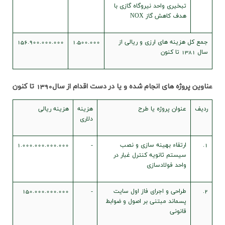
تبخیری واحد نیروگاه گازی با
هدف کاهش گاز NOX
جمع کل هزينه هاي ارزي و ريالي از
1.500.000
156.900.000.000
سال
1381
تا کنون
عناوين پروژه هاي انجام شده و يا در دست اقدام از سال1390 تا کنون
رديف
عنوان پروژه يا طرح
هزينه
هزينه ريالي
دلاري
1.
ارتقاء بهينه سازي و نصب
-
1.000.000.000.000
سيستم ثانويه کنترل غبار در
واحد فولادسازي
2.
طراحي و اجراي فاز اول سايت
-
150.000.000.000
پسماند مبتني بر اصول و ضوابط
قانوني