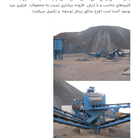
کاربردهاي مناسب و با ارزش افزوده بيشتري نسبت به محصولات فراوري سرد
بوجود آمده است (طرح مذکور درحال توسعه و تکميل ميباشد)