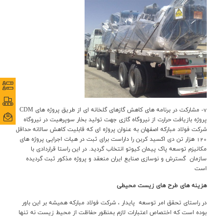
نظرس
نظرس
پورتا
پورتا
7- مشارکت در برنامه هاي کاهش گازهاي گلخانه اي از طريق پروژه هاي CDM
ایمی
ایمی
پروژه بازيافت حرارت از نيروگاه گازي جهت توليد بخار سوپرهيت در نيروگاه
شرکت فولاد مبارکه اصفهان به عنوان پروژه اي که قابليت کاهش سالانه حداقل
120 هزار تن دي اکسيد کربن را داراست براي ثبت در هيات اجرايي پروژه هاي
مکانيزم توسعه پاک پيمان کيوتو انتخاب گرديد. در اين راستا قراردادي با
سازمان گسترش و نوسازي صنايع ايران منعقد و پروژه مذکور ثبت گرديده
است
هزينه هاي طرح های زيست محيطي
در راستای تحقق امر توسعه پایدار ، شرکت فولاد مبارکه همیشه بر این باور
بوده است که اختصاص اعتبارات لازم بمنظور حفاظت از محیط زیست نه تنها