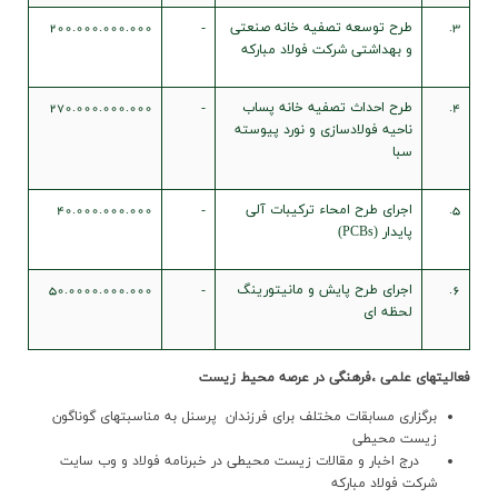
3.
طرح توسعه تصفيه خانه صنعتي
-
200.000.000.000
و بهداشتي شرکت فولاد مبارکه
4.
طرح احداث تصفيه خانه پساب
-
270.000.000.000
ناحيه فولادسازي و نورد پيوسته
سبا
5.
اجراي طرح امحاء ترکيبات آلي
-
40.000.000.000
پايدار (PCBs)
6.
اجرای طرح پايش و مانيتورينگ
-
50.0000.000.000
لحظه اي
فعاليتهاي علمي ،فرهنگي در عرصه محيط زيست
برگزاري مسابقات مختلف براي فرزندان پرسنل به مناسبتهاي گوناگون
زيست محيطي
درج اخبار و مقالات زيست محيطي در خبرنامه فولاد و وب سايت
شرکت فولاد مبارکه