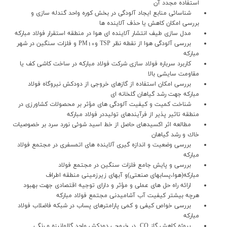
استفاده مجدد آن
شناسائي منابع ايجاد آلودگي در بخش كوره واحد گندله سازي و
بررسي امكان كاهش يا حذف آلاينده ها
مدل سازي طيف انتشار آلاينده اي هوا در منطقه استقرار فولاد مباركه
بررسي آلودگي هوا از نقطه نظر TSP وPM10 و فلزات سنگين در شهر
مباركه
كاربرد سرباره فولاد سازي شركت فولاد مباركه در ساخت كاشي كف يا
مقاومت سايشي بالا
بررسي امكان استفاده از گازهاي خروجي از دودكش نيروگاه فولاد
مباركه جهت رشد گياهان گلخانه اي
شناخت كميت و كيفيت آلودگي هاي مؤثر بر محصولات كشاورزي در
منطقه تاثير پذير از فرآيندهاي توليددر فولاد مباركه
مطالعه اثر اكسيدهاي حاصل از خط اسيد شوئي نورد سرد بر خصوصيات
خاك و رشد گياهان
بررسي وضعيت و اندازه گيري آلاينده هاي اتمسفري در مجتمع فولاد
مباركه
بررسي و پايش جامع فلزات سنگين در مجتمع فولاد
مباركه(هوا،پسابهاي صنعتي)و آبهاي زيرزميني منطقه اطراف
ارائه راه حل هاي عملي و مؤثر و داراي توجيه اقتصادي جهت بهبود
هرچه بيشتر كيفيت آب آشاميدني مجتمع فولاد مباركه
بررسي خواص كيفي و كمي پارامترهاي پساب در شبكه فاضلاب فولاد
مباركه
پروژه کاهش گاز CO در خروجي دودکش واحد گالوانيزه و رنگي