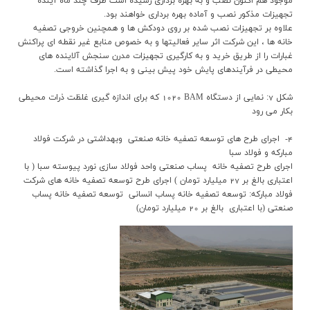
موجود هم اکنون نصب و به بهره برداري رسيده است ظرف چند ماه آينده
تجهيزات مذکور نصب و آماده بهره برداري خواهند بود.
علاوه بر تجهيزات نصب شده بر روي دودکش ها و همچنين خروجي تصفيه
خانه ها ، اين شرکت اثر ساير فعاليتها و به خصوص منابع غير نقطه اي پراکنش
غبارات را از طريق خريد و به کارگيري تجهيزات مدرن سنجش آلاينده هاي
محيطي در فرآيندهاي پايش خود پيش بيني و به اجرا گذاشته است.
شکل 7: نمايي از دستگاه BAM
1020
که براي اندازه گيري غلظت ذرات محيطي
بکار مي رود
4- اجراي طرح هاي توسعه تصفيه خانه صنعتي وبهداشتي در شرکت فولاد
مبارکه و فولاد سبا
اجراي طرح تصفيه خانه پساب صنعتي واحد فولاد سازي نورد پيوسته سبا ( با
اعتباري بالغ بر
27
ميليارد تومان ) اجراي طرح توسعه تصفيه خانه هاي شرکت
فولاد مبارکه: توسعه تصفيه خانه پساب انساني توسعه تصفيه خانه پساب
صنعتي (با اعتباري بالغ بر
20
ميليارد تومان)