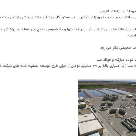
 بر4.2 ميليارد تومان عمليات طراحي ، انتخاب و نصب تجهيزات مذکور را در دستور کار خود قرار داده و ب
ه خانه ها ، اين شرکت اثر ساير فعاليتها و به خصوص منابع غير نقطه اي پراکنش غبار
است.
ات محيطي بکار مي رود
ا ( با اعتباري بالغ بر
27
ميليارد تومان ) اجراي طرح توسعه تصفيه خانه هاي شرکت ف