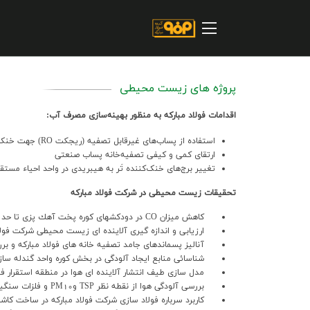
صفحه اصلی
درباره شرکت
مسیر ماندگار
پروژه های زیست محیطی
خرید و تامین کنندگان
اقدامات فولاد مبارکه به منظور بهینه‌سازی مصرف آب:
فروش و مشتریان
استفاده از پساب‌های غیرقابل تصفیه (ریجکت RO) جهت خنک‌کاری سرباره
ارتقای کمی و کیفی تصفیه‌خانه پساب صنعتی
ارتباطات و توسعه برند سازمانی
تغییر برج‌های خنک‌کننده تَر به هیبریدی در واحد احیاء مستقی
مسئولیت های اجتماعی
تحقيقات زيست محيطي در شرکت فولاد مبارکه
كاهش ميزان CO در دودكشهاي كوره پخت آهك پزي تا حد 200ppm
پروژه های سرمایه گذاری
ارزيابي و اندازه گيري آلاينده اي زيست محيطي شركت فولاد
آناليز پسماندهاي جامد تصفيه خانه هاي فولاد مباركه و بر
پایداری
شناسائي منابع ايجاد آلودگي در بخش كوره واحد گندله سازي
مدل سازي طيف انتشار آلاينده اي هوا در منطقه استقرار فول
سهامداران
بررسي آلودگي هوا از نقطه نظر TSP وPM10 و فلزات سنگين در شهر مباركه
كاربرد سرباره فولاد سازي شركت فولاد مباركه در ساخت كاش