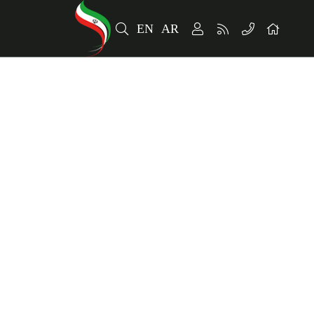
EN
AR