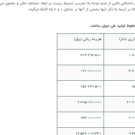
ر احتمالی ناشی از عدم توجه به تخریب محیط زیست در ابعاد مختلف مالی و معنوی می با
کر تنها بخشی از آنها در جداول 1 و 2 و3 اکتفا میگردد.
رزي (دلار)
هزينه ريالي (ريال)
479.293.500
1.8
170.000.000
3.8
256.748.500
9
7.485.170.000
20.7
834.100.000
2.0
16.547.107.341
9.6