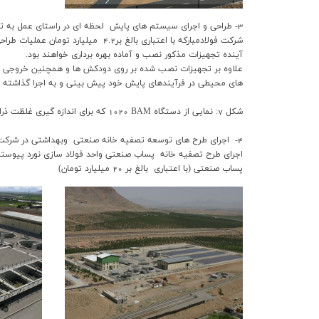
3- طراحي و اجراي سيستم هاي پايش لحظه اي در راستاي عمل به تعهدات و الزامات قانوني
شرکت فولادمبارکه با اعتباري بالغ
آينده تجهيزات مذکور نصب و آماده بهره برداري خواهند بود.
علاوه بر تجهيزات نصب شده بر روي دودکش ها و همچنين خروجي تصفي
هاي محيطي در فرآيندهاي پايش خود پيش بيني و به اجرا گذاشته 
شکل 7: نمايي از دستگاه BAM
1020
که براي اندازه گيري غلظت ذر
4- اجراي طرح هاي توسعه تصفيه خانه صنعتي وبهداشتي در شرکت فولاد مبارکه و فولاد سبا
اجراي طرح تصفيه خانه پساب صنعتي واحد فولاد سازي نورد پيوسته سب
پساب صنعتي (با اعتباري بالغ بر
20
ميليارد تومان)