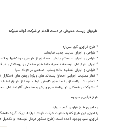
طرحهاي زيست محيطي در دست اقدام در شرکت فولاد مبارکه
* طرح فراوري گرم سرباره
* طراحي و اجراي سايت جديد ضايعات
* طراحي و اجراي سيستم پايش لحظه اي از خروجي دودکشها و تصفيه
* اجراي طرح هاي توسعه تصفيه خانه هاي صنعتي و بهداشتي در فول
* طراحي و اجراي تصفيه خانه پساب صنعتي در فولاد سبا
* آغاز عمليات اجرايي امحائ پسماند هاي ويژه( روغن هاي آسکارل )
* انجام يک برنامه ازبر نامه هاي کاهش توليد Co2 از طريق اعتبارات برنامه مکانيسم توسعه پاک(CDM)
* مشارکت و همکاري در برنامه هاي پايش و سنجش آلاينده هاي مح
طرح فرآوري سرباره
1- اجراي طرح فراوري گرم سرباره
با اجراي اين طرح که با حمايت شرکت فولاد مبارکه ازيک گروه دا
فراوري سرد بوجود آمده است (طرح مذکور درحال توسعه و تکميل م