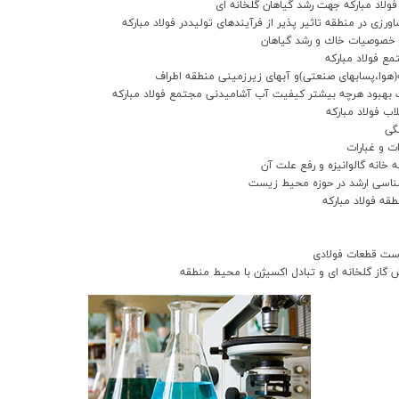
لاد مباركه جهت رشد گياهان گلخانه اي
در منطقه تاثير پذير از فرآيندهاي توليددر فولاد مباركه
 خصوصيات خاك و رشد گياهان
ع فولاد مباركه
وا،پسابهاي صنعتي)و آبهاي زيرزميني منطقه اطراف
 بهبود هرچه بيشتر كيفيت آب آشاميدني مجتمع فولاد مباركه
 فولاد مباركه
 و غبارات
نه گالوانيزه و رفع علت آن
شناسي ارشد در حوزه محيط زيست
ه فولاد مبارکه
است قطعات فولادي
از گلخانه اي و تبادل اکسيژن با محيط منطقه