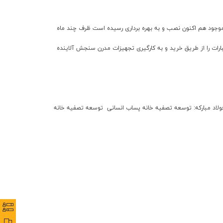
خشي از تجهيزات موجود هم اکنون نصب و به بهره برداري رسيده است ظرف چند ماه
ات را از طريق خريد و به کارگيري تجهيزات مدرن سنجش آلاينده
ولاد مبارکه: توسعه تصفيه خانه پساب انساني توسعه تصفيه خانه
نظرس
نظرس