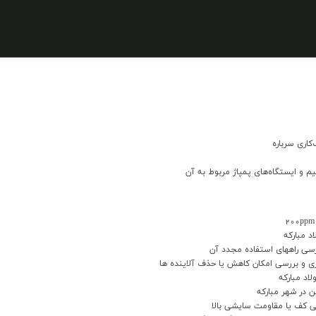
م و ایستگاه‌های پمپاژ مربوط به آن
 مباركه
رسي راههاي استفاده مجدد آن
 و بررسي امكان كاهش يا حذف آلاينده ها
اد مباركه
ي كف يا مقاومت سايشي بالا