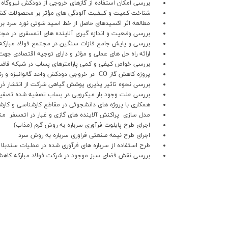
بررسي امكان استفاده از گازهاي خروجي از دودكش نيروگاه فو
ارتباط با ما
شناخت كميت و كيفيت آلودگي هاي مؤثر بر محصولات كشاورزي 
مطالعه اثر اكسيدهاي حاصل از خط اسيد شوئي نورد سرد بر
بررسي وضعيت و اندازه گيري آلاينده هاي اتمسفري در مجتم
بررسي و پايش جامع فلزات سنگين در مجتمع فولاد مباركه(ه
ارائه راه حل هاي عملي و مؤثر و داراي توجيه اقتصادي جهت
بررسي خواص كيفي و كمي پارامترهاي پساب در شبكه فاضلاب
پروژه کاهش گاز CO در خروجي دودکش واحد گالوانيزه و رنگي
بررسي نحوه تاثير پذيري پوشش گياهي شرکت از انتشار ذرات
بررسي علت وجود بار ميکروبي در پساب تصفيه شده تصفيه خا
همکاري با پروژه هاي دانشجوئي در مقاطع کارشناسي و کار
مدل سازي پراکنش آلاينده هاي گازي و غبار در اتمسفر منطق
اجراي طرح پايلوت فرآوري سرباره به روش گرم (مذاب)
اجراي طرح نيمه صنعتي فراوري سرباره به روش سرد
طرح استفاده از سرباره هاي فرآوري شده در عمليات سندبل
بررسي نقش فضاي سبز موجود در شرکت فولاد مبارکه کاهش گ