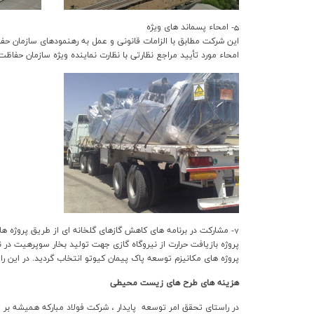
5- امحاء پسماند هاي ويژه
امحاء مورد تأييد مراجع نظارتي با نظارت نماينده ويژه سازمان حفاظت محيط زيست
7- مشارکت در برنامه هاي کاهش گازهاي گلخانه اي از طريق پروژه هاي CDM
پروژه هاي مکانيزم توسعه پاک پيمان کيوتو انتخاب گرديد. در اين ر
هزينه هاي طرح های زيست محيطي
در راستای تحقق امر توسعه پایدار ، شرکت فولاد مبارکه همیشه بر