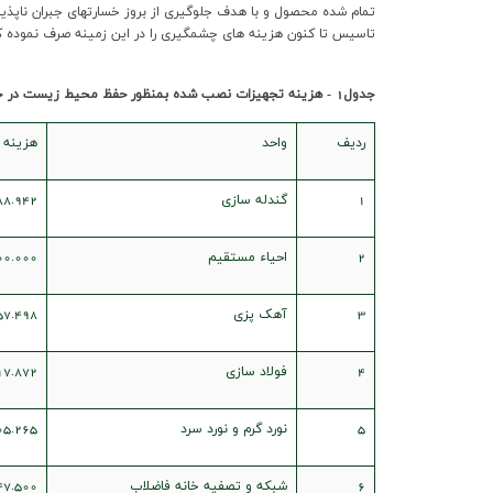
تمام شده محصول و با هدف جلوگیری از بروز خسارتهای جبران ناپذی
تاسیس تا کنون هزینه های چشمگیری را در این زمینه صرف نموده که در اینجا به ذ
جدول1 - هزینه تجهیزات نصب شده بمنظور حفظ محیط زیست در خطوط تولید طی دوران ساخت
رديف
واحد
هزينه ا
1
گندله سازي
88.942
2
احياء مستقيم
00.000
3
آهک پزي
57.498
4
فولاد سازي
17.872
5
نورد گرم و نورد سرد
05.265
6
شبکه و تصفيه خانه فاضلاب
47.500