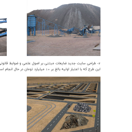
2- طراحي سايت جديد ضايعات مبتني بر اصول علمي و ضوابط قانوني تحقيقات زيست محيطي در فولاد مبارکه
اين طرح که با اعتبار اوليه بالغ بر 10 ميليارد تومان در حال انجام است يکي از اصولي ترين سايتهاي ضايعات در کشورمحسوب ميگردد که با مشاوره دانشگاه طراحي و فاز اول آن عملياتي گرديده است.