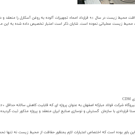
 عملياتي نموده است. شايان ذکر است اعتبار تخصيص داده شده به اين منظور حدود 45 ميليارد ريال برآورد 
استا قراردادي با سازمان گسترش و نوسازي صنايع ايران منعقد و پروژه مذکور ثبت گرديد
 این باور بوده است که اختصاص اعتبارات لازم بمنظور حفاظت از محیط زیست نه تنها تح