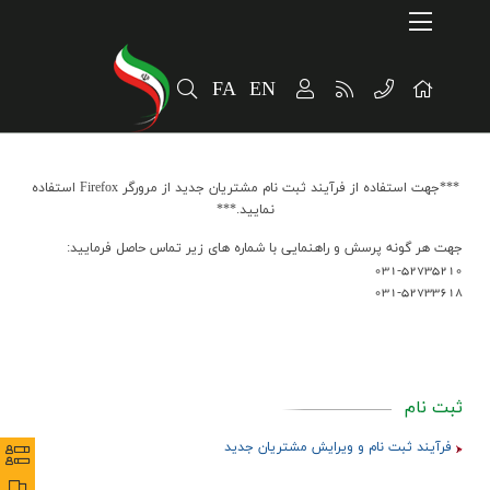
Home
ارتباطات و توسعه برند سازمانی
FA
EN
پایداری
سهامداران
***جهت استفاده از فرآیند ثبت نام مشتریان جدید از مرورگر Firefox استفاده
الخبر
نمایید.***
جهت هر گونه پرسش و راهنمایی با شماره های زیر تماس حاصل فرمایید:
معلومات المنتج
031-52735210
031-52733618
ثبت نام
فرآیند ثبت نام و ویرایش مشتریان جدید
نظرس
نظرس