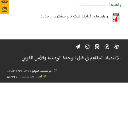
پورتا
پورتا
راهنما
ایمی
ایمی
راهنمای فرآیند ثبت نام مشتریان جدید
آخر تجدید الموقع 1448/02/21 08:54
آمار بازدید سایت :
574347