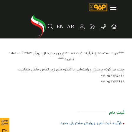
صفحه اصلی
درباره شرکت
EN
AR
مسیر ماندگار
خرید و تامین کنندگان
***جهت استفاده از فرآیند ثبت نام مشتریان جدید از مرورگر Firefox استفاده
فروش و مشتریان
نمایید.***
ارتباطات و توسعه برند سازمانی
جهت هر گونه پرسش و راهنمایی با شماره های زیر تماس حاصل فرمایید:
031-52735210
مسئولیت های اجتماعی
031-52733618
پروژه های سرمایه گذاری
پایداری
ثبت نام
سهامداران
نظرس
نظرس
فرآیند ثبت نام و ویرایش مشتریان جدید