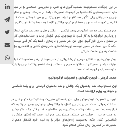
در این جایگاه، مسئولیت تصمیم‌گیری‌های فنی و مدیریتی حساسی را بر عهده
دارم؛ تصمیم‌هایی که نه‌تنها بر کیفیت تعمیرات، بلکه بر سرعت، ایمنی و تداوم
جریان حمل‌ونقل ریلی تأثیر مستقیم دارند. هر پروژه برای من فرصتی است تا با
تکیه بر تجربه، تخصص و همفکری تیم، چالشی تازه را به موفقیت تبدیل کنیم
.
این مسئولیت به من امکان می‌دهد ترکیبی از دانش فنی، مدیریت منابع انسانی
و رویکردی نوآورانه را به کار گیرم تا بهره‌وری تیم افزایش یابد و استانداردهای کاری
در سطح بالاتری قرار گیرد. برای من، هر تعمیر و بازسازی، فقط یک کار فنی نیست،
بلکه گامی است در مسیر توسعه زیرساخت‌های حمل‌ونقل کشور و افتخاری برای
خدمت به این صنعت حیاتی
.
لوکوموتیوهای ما نقش مهمی در پشتیبانی از حمل مواد اولیه و محصولات فولاد
مبارکه دارند و اطمینان از عملکرد صحیح و مستمر آن‌ها، تضمین‌کننده جریان تولید
و توسعه پایدار این صنعت است
.
محمد فروغی، فورمن نگهداری و تعمیرات لوکوموتیو
:
این مسئولیت، هم به‌عنوان یک چالش و هم به‌عنوان فرصتی برای رشد شخصی
و حرفه‌ای، برایم ارزشمند است
فورمنی تعمیرات لوکوموتیو برای من به معنای مدیریت و هدایت یک تیم فنی در
لحظات بحرانی است. هر روز در این شغل، با چالش‌های جدیدی روبه‌رو می‌شوم که
نیاز به‌سرعت عمل، دقت و تصمیم‌گیری‌های لحظه‌ای دارند. وقتی یک لوکوموتیو
به علت خرابی از حرکت می‌ایستد، مسئولیت من این است که نه‌تنها مشکل را
شناسایی کنم، بلکه به‌سرعت راه‌حل‌های مؤثر را به تیم خود انتقال دهم تا
تعمیرات در کمترین زمان ممکن انجام شود
.