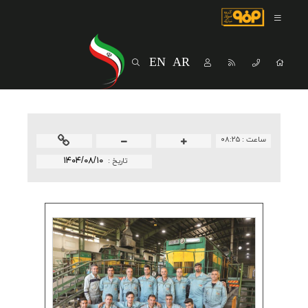
صفحه اصلی
درباره شرکت
EN
AR
مسیر ماندگار
خرید و تامین کنندگان
فروش و مشتریان
ساعت :
۰۸:۲۵
ارتباطات و توسعه برند سازمانی
۱۴۰۴/۰۸/۱۰
تاريخ :
مسئولیت های اجتماعی
پروژه های سرمایه گذاری
پایداری
سهامداران