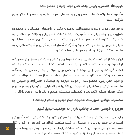
حبیب‌الله قاسمی، رئیس واحد حمل مواد اولیه و محصولات
:
مأموریت ما ارائه خدمات حمل ریلی و جاده‌ای مواد اولیه و محصولات تولیدی
شرکت است
واحد حمل مواد اولیه و محصولات به‌عنوان یکی از واحدهای عملیاتی زیرمجموعه
حمل‌ونقل و پشتیبانی، با مأموریت ارائه خدمات حمل ریلی و جاده‌ای مواد اولیه
شامل کنسانتره، گندله، آهن اسفنجی و بریکت از مبادی بارگیری به فولاد مبارکه و
سبا و حمل ریلی محصولات تولیدی شرکت شامل اسلب، کویل و شیت صادراتی به
مقاصد مشتریان (بندرعباس - فریمان) فعالیت دارد
.
این واحد از دو قسمت راهبری و نت خطوط ریلی داخلی شرکت و همچنین تعمیرگاه
لوکوموتیو و سیستم علائم و ارتباطات راه‌آهن تشکیل شده است که وظیفه
انجام فرایندهای ذیل را بر عهده دارد: حمل ریلی مواد اولیه از معادن به ایستگاه
حسن‌آباد و تخلیه در کاردامپرها؛ حمل جاده‌ای مواد اولیه از معادن به فولاد مبارکه
و سبا؛ حمل ریلی محصولات از فولاد مبارکه به ایستگاه حسن‌آباد و سپس به
مقاصد صادراتی و مشتریان؛ تعمیرات پیشگیرانه و اضطراری لوکوموتیوهای مانوری
ملکی فولاد مبارکه؛ نگهداری و تعمیرات سیستم علائم و ارتباطات راه‌آهن داخلی
.
محمدرضا مؤذنی، سرپرست تعمیرات لوکوموتیو و علائم ارتباطات
:
هر پروژه فرصتی است تا چالشی تازه را به موفقیت تبدیل کنیم
برای من، فعالیت در واحد تعمیرات لوکوموتیو تنها یک شغل نیست؛ مأموریتی
است برای حفظ پویایی و اطمینان در قلب صنعت فولاد مبارکه. هر روز که در کنار
همکارانم کار می‌کنم، باور دارم که عملکرد پایدار و بی‌نقص لوکوموتیوها نتیجه
تلاش جمعی، هماهنگی دقیق و تعهد مشترک همه اعضای تیم است
.