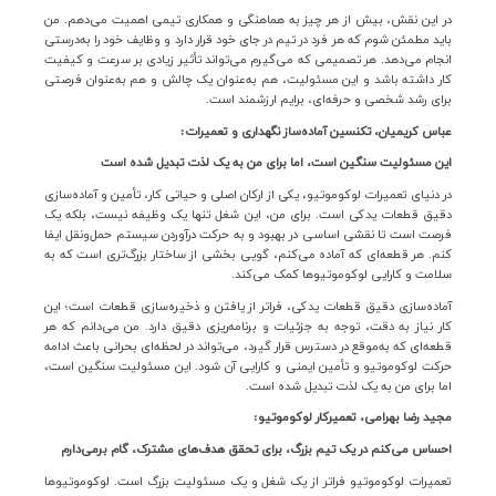
در این نقش، بیش از هر چیز به هماهنگی و همکاری تیمی اهمیت می‌دهم. من
باید مطمئن شوم که هر فرد در تیم در جای خود قرار دارد و وظایف خود را به‌درستی
انجام می‌دهد. هر تصمیمی که می‌گیرم می‌تواند تأثیر زیادی بر سرعت و کیفیت
کار داشته باشد و این مسئولیت، هم به‌عنوان یک چالش و هم به‌عنوان فرصتی
برای رشد شخصی و حرفه‌ای، برایم ارزشمند است
.
عباس کریمیان، تکنسین آماده‌ساز نگهداری و تعمیرات
:
این مسئولیت سنگین است، اما برای من به یک لذت تبدیل شده است
در دنیای تعمیرات لوکوموتیو، یکی از ارکان اصلی و حیاتی کار، تأمین و آماده‌سازی
دقیق قطعات یدکی است. برای من، این شغل تنها یک وظیفه نیست، بلکه یک
فرصت است تا نقشی اساسی در بهبود و به حرکت درآوردن سیستم حمل‌ونقل ایفا
کنم. هر قطعه‌ای که آماده می‌کنم، گویی بخشی از ساختار بزرگ‌تری است که به
سلامت و کارایی لوکوموتیوها کمک می‌کند
.
آماده‌سازی دقیق قطعات یدکی، فراتر از یافتن و ذخیره‌سازی قطعات است؛ این
کار نیاز به دقت، توجه به جزئیات و برنامه‌ریزی دقیق دارد. من می‌دانم که هر
قطعه‌ای که به‌موقع در دسترس قرار گیرد، می‌تواند در لحظه‌ای بحرانی باعث ادامه
حرکت لوکوموتیو و تأمین ایمنی و کارایی آن شود. این مسئولیت سنگین است،
اما برای من به یک لذت تبدیل شده است
.
مجید رضا بهرامی، تعمیرکار لوکوموتیو
:
احساس می‌کنم در یک تیم بزرگ، برای تحقق هدف‌های مشترک، گام برمی‌دارم
تعمیرات لوکوموتیو فراتر از یک شغل و یک مسئولیت بزرگ است. لوکوموتیوها