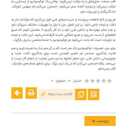
قلب صنعت حمل‌ونقل را به حرکت درمی‌آورند. وقتی یک لوکوموتیو از ایستایی به
حرکت درمی‌آید و دوباره آماده سفر می‌شود، احساس می‌کنم که سهمی کوچک،
اما تأثیرگذار در این روند دارم
.
هر روز در کنار قطعات پیچیده و سیستم‌های فنی قرار می‌گیرم که هرکدام نیاز به
دقت و توجه خاص دارند. در این شغل، من با ابزار و تجهیزات مختلف سروکار دارم
و باید تمام مهارت‌ها و دانش فنی خود را به کار بگیرم تا مطمئن شوم که هیچ
قطعه‌ای از دست نمی‌رود و هیچ مشکلی نادیده گرفته نمی‌شود. این دقت و توجه
به جزئیات است که باعث می‌شود هر لوکوموتیو با اعتمادبه‌نفس به ریل بازگردد
.
برای من، تعمیرات لوکوموتیو یک هنر است که در آن هم نیاز به تجربه داریم و هم
قدرت یادگیری مستمر. هر تعمیر فرصتی است برای یادگیری نکات جدید و
به‌روزرسانی دانش فنی. این شغل نه‌تنها به من حس رضایت از انجام کار درست را
می‌دهد، بلکه احساس می‌کنم که در یک تیم بزرگ، برای تحقق هدف‌های مشترک،
گام برمی‌دارم.
امتیاز
:
۰
|
مجموع
:
۰
Https://msc.ir/s/OP
برچسب ها