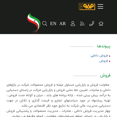
صفحه اصلی
درباره شرکت
EN
AR
مسیر ماندگار
خرید و تامین کنندگان
پیوندها
فروش و مشتریان
فروش داخلی
ارتباطات و توسعه برند سازمانی
فروش
مسئولیت های اجتماعی
فروش
پروژه های سرمایه گذاری
معاونت فروش و بازاريابي مسئول عرضه و فروش محصولات شرکت در بازارهاي
داخلي و صادرات، تعيين خط مشي فروش و بازاريابي شرکت در راستاي دستيابي
به درآمد پيش بيني شده ، ارائه برنامه هاي بلند ، ميان و کوتاه مدت فروش ،
پایداری
تهيه پيشنهاد در مورد سياستهاي تجاري و قيمت گذاري و تلاش در جهت
دستيابي مديريت عالي شرکت به نتايج مورد نظر اقتصادي مي باشد .
سهامداران
چهار مديريت فروش داخلي ، صادرات ، مديريت محصولات و پشتيباني فروش
و بازاريابي در راستاي تحقق مسئوليتهاي معاونت ، انجام وظيفه مي نمايند .