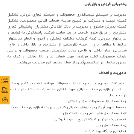
پشتيباني فروش و بازاريابي
مديريت بر سيستم قيمت‌گذاري محصولات و سيستم تجاري فروش، تشکيل
کميته قيمت و مشارکت در تعيين هزينه‌ خدمات اضافي محصولات، تشکيل
کميته پذيرش مشتري و مديريت بر بانک اطلاعاتي مشتريان، پشتيباني تجاري
مشتريان از طريق منوي خدمات در وب سايت شرکت، پاسخگوئي به نهادها و
سازمانهاي بيروني، تهيه گزارشات مختلف تحليلي و آماري و انجام فعاليتهاي
مرتبط با مطالعه بازار از جمله نظرسنجي از مشتريان در بازار داخل و خارج،
شناسايي رقباي داخلي و خارجي فولاد، پيش‌بيني قيمت محصولات و بررسي
واردات محصولات تخت فولادي، جهت شفاف سازي بازار رقابتي و کمک به
مديران سازمان در امرتصميم‌گيري از جمله وظايف اين مديريت مي‌باشد .
ماموریت و اهداف
نظرس
نظرس
ایفای نقش محوری در مدیریت بازار محصولات فولادی تخت در کشور و حضور
مستمر در بازارهای هدف صادراتی جهت ارتقای مداوم رضایت مشتریان و کسب
پورتا
پورتا
درآمد پایدار
ایمی
ایمی
1- توسعه بازار محصولات ویژه و تختال
2- حفظ سهم فروش در بازارهای صادراتی کنونی و ورود به بازارهای هدف جدید
3- توسعه مدل های علمی در مطالعات بازار
4- مدیریت موثر بر شبکه توزیع و خرده فروشی
5- توسعه حمل ریلی
6- ارتقای جایگاه برند شرکت