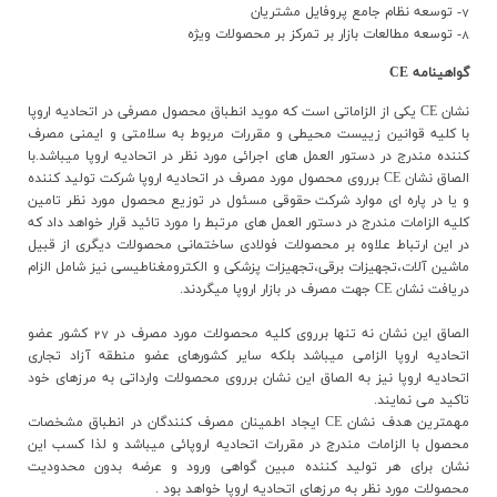
7- توسعه نظام جامع پروفایل مشتریان
8- توسعه مطالعات بازار بر تمرکز بر محصولات ویژه
گواهينامه CE
نشان CE يکي از الزاماتي است که مويد انطباق محصول مصرفي در اتحاديه اروپا
با کليه قوانين زييست محيطي و مقررات مربوط به سلامتي و ايمني مصرف
کننده مندرج در دستور العمل هاي اجرائي مورد نظر در اتحاديه اروپا ميباشد.با
الصاق نشان CE برروي محصول مورد مصرف در اتحاديه اروپا شرکت توليد کننده
و يا در پاره اي موارد شرکت حقوقي مسئول در توزيع محصول مورد نظر تامين
کليه الزامات مندرج در دستور العمل هاي مرتبط را مورد تائيد قرار خواهد داد که
در اين ارتباط علاوه بر محصولات فولادي ساختماني محصولات ديگري از قبيل
ماشين آلات،تجهيزات برقي،تجهيزات پزشکي و الکترومغناطيسي نيز شامل الزام
دريافت نشان CE جهت مصرف در بازار اروپا ميگردند.
الصاق اين نشان نه تنها برروي کليه محصولات مورد مصرف در 27 کشور عضو
اتحاديه اروپا الزامي ميباشد بلکه ساير کشورهاي عضو منطقه آزاد تجاري
اتحاديه اروپا نيز به الصاق اين نشان برروي محصولات وارداتي به مرزهاي خود
تاکيد مي نمايند.
مهمترين هدف نشان CE ايجاد اطمينان مصرف کنندگان در انطباق مشخصات
محصول با الزامات مندرج در مقررات اتحاديه اروپائي ميباشد و لذا کسب اين
نشان براي هر توليد کننده مبين گواهي ورود و عرضه بدون محدوديت
محصولات مورد نظر به مرزهاي اتحاديه اروپا خواهد بود .