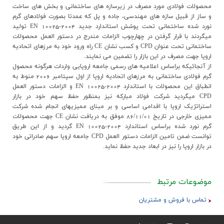
محصولات فولادي مورد مصرف در زيرسازه هاي ساختماني و بخش هاي ساخت
و ساز از قبيل سازه هاي مهندسي، جاده و پل که عمدتا بصورت فولادهاي گرم
نورد شده ساختماني تحت پوشش استاندارد جديد EN 10025-2004 توليد
ميگردند با قرار گرفتن در چهارچوب الزامات مندرج در دستور العمل محصولات
ساختماني تحت عنوان CPD و کسب نشان CE راه ورود خود به مرزهاي اتحاديه
اروپا جهت مصرف در اين بازار را تضمين مي نمايند.
از آنجائيکه براساس اعلاميه هاي رسمي جامعه اروپايي واردات هرگونه محصول
گرم فولادي ساختماني به مرزهاي اتحاديه اروپا از اول سپتامبر 2006 منوط به
انطباق اين محصولات با استاندارد EN 10025-2004 و الزامات دستور العمل
CPD ميگرديد شرکت فولاد مبارکه نيز بمنظور حفظ سهم خود در بازار
استراتژيک اروپا با اقدامي اساسي و بر مبناي مميزيهاي انجام شده شرکت
مميزي خارجي در تاريخ 86/11/01 موفق به دريافت نشان CE جهت محصولات
گرم نورد شده براساس استاندارد EN 10025-2004 گرديد و از اين طريق
توانست ضمن تامين الزامات دستور العمل CPD جامعه اروپا سهم صادراتي خود
در بازار اروپا را نيز در ابعاد جديد حفظ نمايد.
موضوعات مرتبط
تماس با فروش و مشتریان