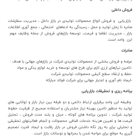
ارتباط با ما
فروش داخلي
بازاريابي و فروش انواع محصولات توليدي در بازار داخل ، مديريت سفارشات
صادره تا زمان توليد و حمل ، رسيدگي به ادعاهاي احتمالي ، جمع آوري اطلاعات
بازار ، مديريت تقاضا و قيمت، توسعه بازارهاي فروش از جمله وظايف مهم
اين واحد است.
صادرات
عرضه و فروش بخشي از محصولات توليدي شرکت در بازارهاي جهاني با هدف :
-تامين نيازهاي ارزي لازم براي طرح هاي توسعه و خريد لوازم يدکي و مواد
-حفظ و ارتقاء سطح کيفي محصولات توليدي شرکت
-ايجاد نام آوري و اعتبار جهاني براي شرکت فولاد مبارکه
برنامه ریزی و تحقیقات بازاریابی
وظيفه اين واحد برقراري ارتباط دائمي و دو طرفه بين نياز بازار و توانايي هاي
توليد به منظور تامين بهينه نياز مشتريان و استفاده صحيح از ظرفيت خطوط
توليد شرکت ، تدوين برنامه هاي کوتاه ، ميان و بلند مدت فروش ، تحليل
قيمت ها و تعيين هزينه خدمات اضافي محصولات و انجام فعاليتهاي تحقيقي
و تحليلي براي به روز نگه داشتن فروش در بازار رقابت و ايجاد قدرت تصميم
گيري به موقع براي مواجه شدن با بحرانها و نوسانات بازار است .