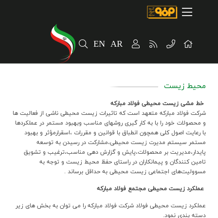
صفحه اصلی
درباره شرکت
EN
AR
مسیر ماندگار
خرید و تامین کنندگان
محیط زیست
فروش و مشتریان
خط مشي زيست محيطي فولاد مباركه
ارتباطات و توسعه برند سازمانی
شركت فولاد مباركه متعهد است كه تاثيرات زيست محيطي ناشي از فعاليت ها
و محصولات خود را با به كار گيري روشهاي مناسب وبهبود مستمر در عملكردها
با رعايت اصول كلي همچون انطباق با قوانين و مقررات ،اسقرارمؤثر و بهبود
مسئولیت های اجتماعی
مستمر سيستم مديرت زيست محيطي،مشاركت در رسيدن به توسعه
پايدار،مديريت بر محصولات،پايش و گزارش دهي مناسب،ترغيب و تشويق
پروژه های سرمایه گذاری
تامين كنندگان و پيمانكاران در راستاي حفظ محيط زيست و توجه به
مسووليت‌هاي اجتماعي زيست محيطي به حداقل برساند .
پایداری
عملکرد زيست محيطي مجتمع فولاد مبارکه
سهامداران
عملکرد زيست محيطي فولاد شرکت فولاد مبارکه را مي توان به بخش هاي زير
دسته بندي نمود.