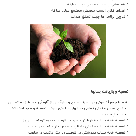
ارتباط با ما
* خط مشي زيست محيطي فولاد مباركه
* اهداف كلان زيست محيطي مجتمع فولاد مباركه
* تدوين برنامه ها جهت تحقق اهداف
تصفيه و بازيافت پسابها
به منظور صرفه جوئي در مصرف منابع و جلوگيري از آلودگي محيط زيست، اين
مجتمع عظيم صنعتي تمامي پسابهاي توليدي خود را تصفيه و مورد استفاده
مجدد قرار ميدهد.
* تصفيه خانه پساب خطوط نورد سرد به ظرفيت7000مترمكعب درروز
* تصفيه خانه پساب صنعتي به ظرفيت1300متر مكعب در ساعت
* تصفيه خانه پساب بهداشتي به ظرفيت70 متر مكعب در ساعت