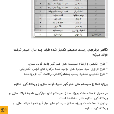
نگاهي برطرحهاي زيست محيطي تکميل شده ظرف چند سال اخيردر شرکت
فولاد مبارکه
* طرح تکميل و ارتقاء سيستم هاي غبار گير واحد فولاد سازي
* طرح فراوري سرد سرباره هاي توليد شده درکوره هاي قوس الکتريکي
* طرح تکميلي تصفيه پساب بمنظورکاهش برداشت آب از رودخانه
پروژه اصلا ح سيستم هاي غبار گير ناحيه فولاد سازي و ريخته گري مداوم
در جدول 2 مشخصات پروژه اصلاح سيستم هاي غبارگيري ناحيه فولاد سازي و
ريخته گري مداوم قابل مشاهده است.
جدول 2: مشخصات پروژه اصلاح سيستم هاي غبار گير ناحيه فولاد سازي و
ريخته گري مداوم
نظرس
نظرس