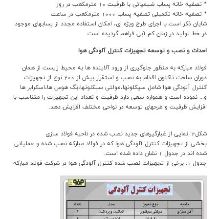
* تصفيه خانه پساب شيميائي با ظرفيت 10 مترمکعب در روز
* تصفيه خانه تکميلي تصفيه پساب 1000 مترمکعب در ساعت
شايان ذكر است با اجراي طرح ويژه اي، امكان استفاده مجدد از پسابهاي موجود
در خط توليد در زمان كم آبي فراهم گرديده است.
احداث و نصب و توسعه تجهيزات كنترل آلودگي هوا
فولاد مباركه به منظور جلوگيري از ورود آلاينده ها به محيط زيست از همان
دوران ساخت تاكنون اقدام به نصب و استقرار بيش از 200 نوع از تجهيزات
كنترل آلودگي هوا شامل سيكلونها،مولتي سيكلونها،بگ هوس ها،اسكرابر ها
و... نموده است و همواره سعي دارد ظرفيت و تعداد اين تجهيزات را متناسب با
افزايش ظرفيت و طرحهاي توسعه در نواحي مختلف افزايش دهد.
شکل2: نمايي از غبارگيرهاي جديد نصب شده در ناحيه فولاد سازي
بخشي از تجهيزات کنترل آلودگي هوا که در فولاد مبارکه نصب شده و عملياتي
شده اند در جدول 1 نشان داده شده است.
جدول 1: برخي از تجهيزات نصب شده کنترل آلودگي هوا در شرکت فولاد مبارکه