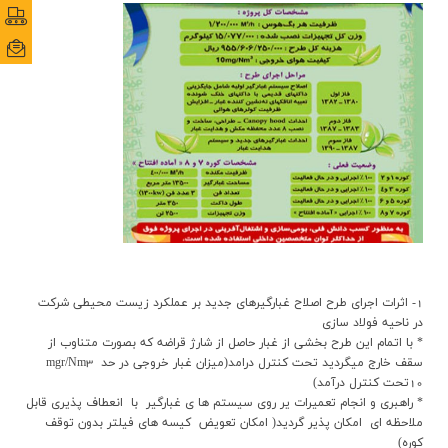
پورتا
پورتا
ایمی
ایمی
1- اثرات اجراي طرح اصلاح غبارگيرهاي جديد بر عملکرد زيست محيطي شرکت
در ناحيه فولاد سازي
* با اتمام اين طرح بخشي از غبار حاصل از شارژ قراضه که بصورت متناوب از
سقف خارج ميگرديد تحت کنترل درامد(ميزان غبار خروجي در حد mgr/Nm3
10‌تحت کنترل درآمد)
* راهبري و انجام تعميرات ير روي سيستم ها ي غبارگير با انعطاف پذيري قابل
ملاحظه اي امکان پذير گرديد( امکان تعويض کيسه هاي فيلتر بدون توقف
کوره)