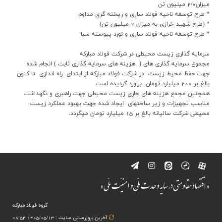
ميزان2/7 ميليون تن
* طرح توسعه ناحيه فولاد سازي و ريخته گري مداوم
* (طرح شهيد خرازي به ميزان 2 ميليون تن)
* طرح توسعه ناحيه فولاد سازي و نورد پيوسته سبا
سرمايه گذاري زيست محيطي در شرکت فولاد مبارکه
مجموع سرمايه گذاري هاي ( هزينه هاي سرمايه گذاري ثابت ) انجام شده
جهت حفظ محيط زيست در شرکت فولاد مبارکه از ابتداي راه اندازي تا کنون
بالغ بر 200 ميليارد تومان براورد گرديده است
همچنين مجمع هزينه هاي جاري زيست محيطي جهت راهبري و نگهداشت
مناسب تجهيزات و زير ساختهاي ايجاد شده جهت بهبود عملکرد زيست
محيطي شرکت ساليانه بالغ بر 15 ميليارد تومان ميگردد.
گروه فولاد مبارکه
آخرین بروزرسانی سایت : 1405/05/13 08:54