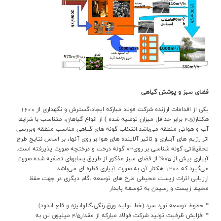
فضاي سبز و پوشش گياهي
يكي از اقدامات ارزنده شركت فولاد مباركه ايجاد،گسترش و نگهداري از 1600
هكتار(2.5 برابر حداقل ميزان توصيه شده ) از انواع گياهان، متناسب با شرايط
آب و هوائي منطقه مي‌باشد.انتخاب گونه هاي گياهي مناسب منطقه وبررسي
اثر رژيم هاي آبياري و تاثير آلاينده هاي هوا بر روي آنها، بر اساس نتايج طرح
تحقيقاتي گونه شناسي بر روي72 گونه درخت و درختچه صورت پذيرفته است.
آبياري بيش از 75% از فضاي سبز مذكور از طريق پسابهاي تصفيه شده صورت
مي‌گيرد كه 1200 هكتار آن به صورت آبياري قطره اي مي‌باشد .
ارزيابي اثرات زيست محيطي طرح هاي توسعه ،گام ديگري در جهت حفظ
محيط زيست و رسيدن به توسعه پايدار
* خطوط توسعه نورد سرد (خط توليد ورق رنگي،گالوانيزه و قلع اندود)
* افزايش ظرفيت توليد شركت فولاد مباركه از مقدار4/5 ميليون تن به