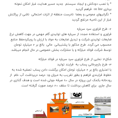
* با نصب دودکش و ايجاد سيستم جديد مسير هدايت غبار امکان نمونه
برداري on line فراهم گرديد
* نگرانيهاي عمومي و بعضا نادرست منطقه از اثرات احتمالي ناشي از پراکنش
غبار از اين ناحيه مرتفع گرديد
2- طرح فراوري سرد سرباره
فراوري و استفاده مجدد از سرباره هاي توليدي گام مهمي در جهت کاهش نرخ
ضايعات توليدي شرکت و تبديل ضايعات به مواد با ارزش با رويکردحفظ منابع
محسوب مي گردد. طرح مذکور با پشتيباني مالي بالغ بر 2 ميليارد تومان
توسط شرکت فولاد مبارکه و با مشارکت بخش خصوصي در حال انجام ميباشد.
شکل3: نمايي از طرح فراوري سرد سرباره در فولاد مبارکه
3- طرح بازچرخاني پساب به فرايند توليد
با اعتباري بالغ بر 2 ميليارد تومان امکان برگشت دادن پساب تصفيه شده به
خطوط فرايندي فراهم و بطور تقريب به ميزان 15 درصد دربرداشت آب خام از
رودخانه بکمک اين پروژه در سال 90 صرفه جوئي شده است و هدف گذاري در
سال جاري براي کاهش برداشت تا سقف 20 درصد صورت گرفته است.