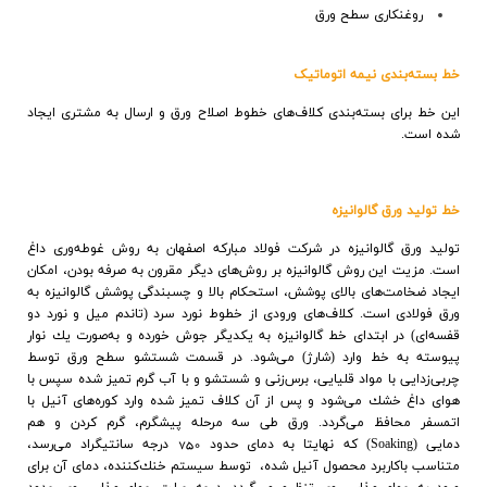
روغنكاري سطح ورق
خط بسته‌بندي نیمه اتوماتیک
اين خط برای بسته‌بندي كلاف‌هاي خطوط اصلاح ورق و ارسال به مشتري ايجاد
شده است
.
خط توليد ورق گالوانيزه
توليد ورق گالوانيزه در شرکت فولاد مباركه اصفهان به روش غوطه‌وري داغ
است.
مزيت اين روش گالوانيزه بر روش‌هاي ديگر مقرون به صرفه بودن، امكان
ايجاد ضخامت‌هاي بالاي پوشش، استحكام بالا و چسبندگي پوشش گالوانيزه به
ورق فولادي است. كلاف‌هاي ورودي از خطوط نورد سرد (تاندم ميل و نورد دو
قفسه‌اي) در ابتداي خط گالوانيزه به يكديگر جوش خورده و به‌صورت يك نوار
پيوسته به خط وارد (شارژ) مي‌شود. در قسمت شستشو سطح ورق توسط
چربي‌زدايي با مواد قليايي، برس‌زني و شستشو و با آب گرم تميز شده سپس با
هواي داغ خشك مي‌شود و پس از آن كلاف تميز شده وارد كوره‌هاي آنيل با
اتمسفر محافظ مي‌گردد. ورق طي سه مرحله پيشگرم، گرم كردن و هم
دمايي
(Soaking)
که نهایتا به دمای حدود 750 درجه سانتیگراد می‌رسد،
متناسب باكاربرد محصول آنيل شده،
توسط سيستم خنك‌كننده، دماي آن براي