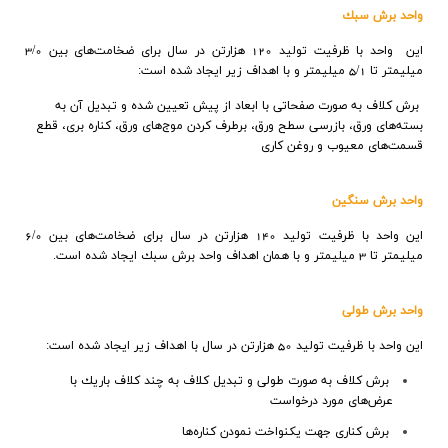
واحد برش سبك
اين
واحد با ظرفيت توليد 120 هزارتن در سال براي ضخامت‌هاي بين 3/0
ميليمتر تا 5/1 ميليمتر و با اهداف زير ايجاد شده است:
برش كلاف به صورت صفحاتي با ابعاد از پيش تعيين شده و تبدیل آن به
بسته‌هاي ورق،
بازرسي سطح ورق،
برطرف كردن موج‌هاي ورق،
كناره بري،
قطع
قسمت‌هاي معيوب و
روغن كاري
واحد برش سنگين
اين واحد با ظرفيت توليد 140 هزارتن در سال براي ضخامت‌هاي بين 6/0
ميليمتر تا 3 ميليمتر و با همان اهداف واحد برش سبك ايجاد شده است
.
واحد برش طولي
اين واحد با ظرفيت توليد 50 هزارتن در سال با اهداف زير ايجاد شده است
:
برش كلاف به صورت طولي و تبديل كلاف به چند كلاف باريك با
عرض‌هاي مورد درخواست
برش كناري جهت يكنواخت نمودن كناره‌ها