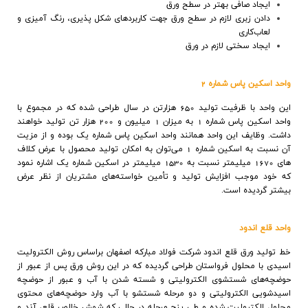
ايجاد صافي بهتر در سطح ورق
دادن زبري لازم در سطح ورق جهت كاربردهاي شكل پذيري، رنگ آميزي و
لعاب‌كاري
ايجاد سختي لازم در ورق
واحد اسكين پاس شماره 2
اين واحد با ظرفيت توليد 650 هزارتن در سال طراحي شده كه در مجموع با
واحد اسكين پاس شماره 1 به ميزان 1 میلیون و 200 هزار تن توليد خواهند
داشت. وظایف اين واحد همانند واحد اسكين پاس شماره يک بوده و از مزيت
آن نسبت به اسكين شماره 1 مي‌توان به امكان توليد محصول با عرض كلاف
هاي 1670 ميليمتر نسبت به 1530 ميليمتر در اسكين شماره يک اشاره نمود
كه خود موجب افزايش توليد و تأمين خواسته‌هاي مشتريان از نظر عرض
بيشتر گرديده است
.
واحد قلع اندود
خط توليد ورق قلع اندود شركت فولاد مباركه اصفهان براساس روش الكتروليت
اسيدي با محلول فرواستان طراحي گرديده كه در اين روش ورق پس از عبور از
حوضچه‌هاي شستشوي الكتروليتي و شسته شدن با آب و عبور از حوضچه
اسيدشويي الكتروليتي و دو مرحله شستشو با آب وارد حوضچه‌هاي محتوي
محلول الكتروليت شده و طي پنج مرحله در حالي كه شمش خالص قلع، آند و