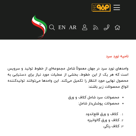
صفحه اصلی
درباره شرکت
EN
AR
مسیر ماندگار
خرید و تامین کنندگان
فروش و مشتریان
ناحيه نورد سرد
واحدهای نورد سرد در جهان معمولاً شامل مجموعه‌ای از خطوط تولید و سرویس
ارتباطات و توسعه برند سازمانی
است که هر یک از این خطوط، بخشی از عملیات مورد نیاز برای دستیابی به
محصول نهایی مورد انتظار را تکمیل می‌کند. این واحدها می‌توانند تولیدکننده
مسئولیت های اجتماعی
انواع محصولات زیر باشند
:
محصولات سرد شامل کلاف و ورق
پروژه های سرمایه گذاری
محصولات پوشش‌دار شامل
:
پایداری
کلاف و ورق قلع‌اندود
کلاف و ورق گالوانیزه
سهامداران
کلاف رنگی