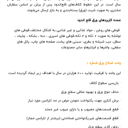
سال است. در این خطوط کلاف‌های قلع‌اندود پس از برش بر اساس سفارش
مشتری به صورت شیت (ورق) بسته‌بندی و به بازار ارسال می‌شوند.
عمده كاربردهاي ورق قلع اندود
قوطي هاي روغن ، مواد غذايي و غير غذايي به اشكال مختلف،
قوطي هاي
نوشابه به صورت 2 تكه و 3 تكه،
قوطي هاي اسپري ، دبه ، بشكه ، چليك ،
سطل،
درب شيشه و بطري،
سيني هاي پخت،
صفحه هاي چاپ،
پانل هاي
سقفي،
واشرها و فيلترهاو
ساير مصنوعات
واحد اصلاح ورق شماره 1
اين واحد با ظرفيت توليد 200 هزارتن در سال با اهداف زير ايجاد گرديده است:
·
بازرسي سطوح كلاف
·
حذف موج ورق و بهبود صافي ‌سطح ورق
·
برش كناري جهت يكنواخت نمودن عرض در حد تلرانس مورد نياز
·
قطع قسمت‌هاي معيوب و يا داراي عيوب غير ممتد
·
قطع قسمت‌هاي غيريكنواختي ضخامتي (بيشتر از تلرانس مجاز)
·
روغن كاري سطح ورق