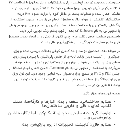
پلی‌وینیل‌ایدین‌فلوئوراید، اپوکسی، پلی‌وینیل‌کلراید و پلی‌اورتان) با ضخامت ۲۷
تا ۳۲ میکرون (برای دو روی ورق) معادل حدود ۷۰ تا ۷۵ گرم بر مترمربع، توسط
غلتک اعمال شده و عملیات پخت در داخل کوره با حرارت حدود ۳۰۰ درجه
سانتی‌گراد (تلفیقی از هوای داغ و مشعل) انجام می‌گردد. در صورت استفاده از
رنگ‌های پلاستیزول با ضخامت ۱۰۰ تا ۲۰۰ میکرون بر سطح رویی ورق، می‌توان
با تجهیزاتی به نام
Embosser
که بعد از کوره پختِ رنگ نهایی قرار دارد،
بافت‌های سطحی خاصی نظیر طرح چرم، کتان، گرانیتی و
… ایجاد نمود. محصول
فوق دارای مقاومت خوردگی بالا و شکل‌پذیری عالی است.
در مرحله بعد، محصول توسط واحد کنترل کیفی به‌دقت بررسی شده و برای
جلوگیری از آسیب دیدن رنگ، لایه‌ای از جنس پلی‌اتیلن یا پلی‌پروپیلن روی
سطح ورق چسبانده می‌شود و ورق پس از بسته‌بندی به بازار مصرف عرضه
می‌گردد. با استفاده از تجهیزاتی به نام
Laminator
، امکان اعمال فیلم محافظ از
جنس
PET
و
PVC
بر سطح ورق به‌عنوان لایه نهایی وجود دارد. این نوع ورق
برای لوازم‌خانگی از جمله درب یخچال و فریزر کاربرد دارد. ظرفیت تولید این
واحد ۱۰۰ هزار تن در سال است.
عمده کاربردهای ورق رنگی:
صنایع ساختمانی: سقف و بدنه انبارها و کارگاه‌ها، سقف
کاذب، نمای داخلی و خارجی ساختمان‌ها
لوازم‌خانگی: بدنه خارجی یخچال، آب‌گرم‌کن، اجاق‌گاز، ماشین
لباس‌شویی و…
صنایع فلزی: کابینت، تجهیزات اداری، پارتیشن، بدنه