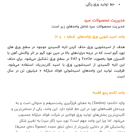
خط تولید ورق رنگی
مدیریت محصولات سرد
مدیریت محصولات سرد شامل واحدهای زیر است:
واحد اسيد شویي ورق (واحدهای
شماره 1
و 2)
هدف از اسيدشویي ورق حذف كردن لايه اكسيدي موجود در سطح ورق هاي
نورد گرم است كه در درجه حرارت‌هاي بالا در حين نورد گرم در اثر واكنش آهن با
اكسيژن هوا به
صورت
Fe2O3
و
FeO
در سطح ورق تشكيل مي‌شود. براي حذف
این لايه اكسيدي از اسيدشویي ورق با اسيد كلريدريك استفاده مي‌شود.
ظرفيت توليد اين واحد‌های اسیدشوئی فولاد مبارکه 2 ميليون تن در سال
است
.
واحد تاندم پنج قفسه‌
واژه «تاندم» (
Tandem
) به معنای قرارگیری پشت‌سر‌هم و متوالی است و به
چیدمان قفسه‌های نورد در این خط اشاره دارد. این واحد، یکی از حساس‌ترین و
کلیدی‌ترین بخش‌های تولید ورق فولادی در شرکت فولاد مبارکه محسوب
می‌شود. اما چرا این واحد مهم است؟ نورد سرد (کار سرد) به تغییر شکل
پلاستیکی فلز در دمایی پایین‌تر از دمای تبلور مجدد (معمولاً دمای محیط)