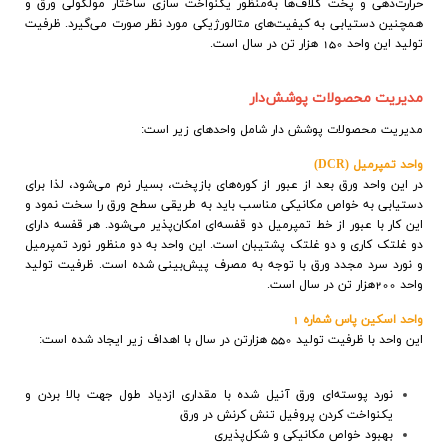
حرارت‌دهي و پخت کلاف‌ها به‌منظور يکنواخت سازي ساختار مولکولي ورق و
همچنين دستيابي به کيفيت‌هاي متالورژيکي مورد نظر صورت مي‌گيرد. ظرفيت
توليد اين واحد 150 هزار تن در سال است
.
مدیریت محصولات پوشش‌دار
مدیریت محصولات پوشش دار شامل واحدهای زیر است:
واحد تمپرميل (
DCR
)
در اين واحد ورق بعد از عبور از کوره‌هاي بازپخت، بسيار نرم مي‌شود، لذا براي
دستیابی به خواص مکانيکي مناسب بايد به طريقي سطح ورق را سخت نمود و
اين کار با عبور از خط تمپرميل دو قفسه‌اي امکان‌پذیر می‌شود. هر قفسه داراي
دو غلتک کاري و دو غلتک پشتيبان است. این واحد به دو منظور نورد تمپرميل
و نورد سرد مجدد ورق با توجه به مصرف پيش‌بيني شده است. ظرفيت توليد
واحد 200هزار تن در سال است
.
واحد اسكين پاس شماره 1
اين واحد با ظرفيت توليد 550 هزارتن در سال با اهداف زير ايجاد شده است
:
نورد پوسته‌اي ورق آنيل شده با مقداري ازدياد طول جهت بالا بردن و
يكنواخت كردن پروفيل تنش كرنش در ورق
بهبود خواص مكانيكي و شكل‌پذيري