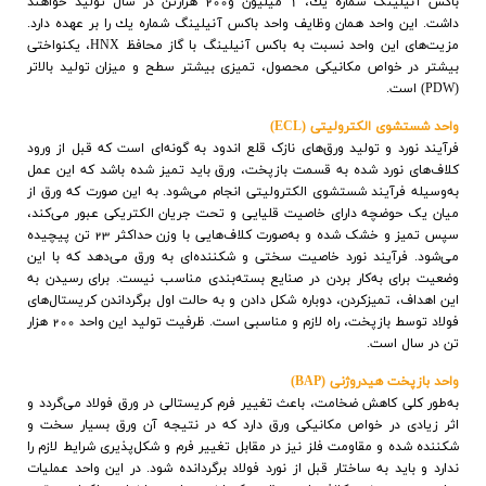
باكس آنيلينگ شماره يك، 1 میلیون و200 هزارتن در سال توليد خواهند
داشت. این واحد همان وظایف واحد باكس آنيلينگ شماره يك را بر عهده دارد.
مزيت‌هاي اين واحد نسبت به باكس آنيلينگ با گاز محافظ
HNX
،
يكنواختي
بيشتر در خواص مكانيكي محصول، تميزي بيشتر سطح و میزان تولید بالاتر
(
PDW
) است.
واحد شستشوي الکتروليتي (
ECL
)
فرآیند نورد و تولید ورق‌های نازک قلع اندود به گونه‌ای است که قبل از ورود
کلاف‌هاي نورد شده به قسمت بازپخت، ورق بايد تميز شده باشد که اين عمل
به
وسيله فرآيند شستشوي الکتروليتي انجام مي‌شود. به این صورت که ورق از
ميان يک حوضچه داراي خاصيت قليايي و تحت جريان الکتريکي عبور مي‌کند،
سپس تميز و خشک شده و به‌صورت کلاف‌‌هايي با وزن حداکثر 23 تن پيچيده
مي‌شود. فرآيند نورد خاصيت سختي و شکننده‌اي به ورق مي‌دهد که با اين
وضعيت برای به
کار بردن در صنايع بسته‌بندي مناسب نيست. براي رسيدن به
اين اهداف، تميزکردن، دوباره شکل دادن و به حالت اول برگرداندن کريستال‌هاي
فولاد توسط بازپخت، راه لازم و مناسبي است. ظرفيت توليد اين واحد 200 هزار
تن در سال است.
واحد بازپخت هيدروژني (
BAP
)
به
طور کلي کاهش ضخامت، باعث تغيير فرم کريستالي در ورق فولاد مي‌گردد و
اثر زيادي در خواص مکانيکي ورق دارد که در نتيجه آن ورق بسيار سخت و
شکننده شده و مقاومت فلز نيز در مقابل تغيير فرم و شکل‌پذيري شرايط لازم را
ندارد و بايد به ساختار قبل از نورد فولاد برگردانده شود. در اين واحد عمليات