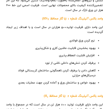
کشش و نیروهای اعمال‌شده به‌صورت تمام‌اتوماتیک کنترل می‌شود که این امر
تضمین‌کننده کیفیت بالای محصولات نهایی است. ظرفیت اسمی این خط ۲۰۰
هزار تن ورق نازک در سال است.
واحد باكس آنيلينگ شماره 1 (با گاز محافظ
HN
)
X
اين واحد دارای ظرفيت توليد500 هزارتن در سال است و با اهداف زير ايجاد
گرديده است
:
نرم كردن ورق فولادي
بهبود بخشيدن قابليت ماشين كاري و شكل‌پذيري
افزایش قابليت انعطاف‌پذيري
برطرف كردن تنش‌هاي داخلي ناشي از نورد
كاهش دادن يا برطرف كردن ناهمگونی ساختمان كريستالي فولاد
درسيكل‌هاي حرارتي
بهبود خواص و ساختمان ورق و آماده كردن جهت عمليات بعدي
واحد باكس آنيلينگ شماره 2 (با گاز محافظ
H
)
2
اين واحد دارای ظرفيت توليد 700 هزار تن در سال است كه در مجموع با واحد