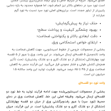
اطلاق می‌شود. اگرچه در شرایط خاص و براي ايجاد شكل‌پذيري بيشتر، ممکن
است نورد سرد در دماهای بالاتر نیز انجام شود، اما همواره محدود به بازه دمایی
پایین‌تر از تبلور مجدد است. برتری‌های اصلی نورد سرد نسبت به نورد گرم
عبارتند از:
حذف نیاز به پیش‌گرمایش؛
بهبود چشمگیر کیفیت و پرداخت سطح؛
دقت ابعادی بالاتر و یکنواختی ضخامت؛
ارتقای خواص استحکامی ورق.
بخشی از محصولات خروجی از خطوط اسیدشویی، جهت کاهش ضخامت به
واحد تاندم‌میل ۵ قفسه‌ای ارسال می‌شوند. در این واحد، ورق با عبور از ۵ قفسه
نورد چهارغلتکی (متشکل از دو غلتک کاری و دو غلتک پشتیبان)، تحت تأثیر
همزمان کشش طولی و فشار عمودی قرار می‌گیرد. این فرآیند منجر به کاهش
ضخامت ورق از ۴۵ تا ۸۵ درصد می‌شود. ظرفیت تولید این واحد سالانه ۱.۵
میلیون تن است.
واحد نورد دو قفسه‌ای
بخشی از محصولات اسیدشویی‌شده جهت ادامه فرآیند تولید به خط نورد دو
قفسه‌ای ارسال می‌شود. وظیفه اصلی این خط، کاهش ضخامت ورق در دمای
محیط (نورد سرد) با عبور رفت‌وبرگشتی ورق از میان دو قفسه چهارغلتکی
(متشکل از دو غلتک کاری و دو غلتک پشتیبان) است. در این فرآیند، میزان