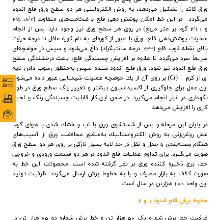
ورق كاتد را تشكيل مي‌دهد، به روش الكتروليتي هر دو سطح ورق قلع اندود
مي‌گردد.
در اين خط امكان پوشش دهي قلع با ضخامت‌هاي متفاوت (8/2، 6/5
و 2/11 گرم بر متر مربع) در روی هر سطح ورق نيز وجود دارد. پس از انجام
عمليات پوشش‌دهي قلع، ورق با عبور از كوره‌اي به نام كوره مافل تا درجه حرارت
بالاي نقطه ذوب قلع (232 درجه سانتيگراد) داغ مي‌شود و سپس در حوضچه‌اي
سريعاَ سرد مي‌گردد تا علاوه بر افزايش چسبندگي قلع، باعث درخشندگي سطح
ورق قلع اندود نيز ‌شود. ورق قلـع اندود شـــده سپس به‌منظور رسوب دادن لايه
اي از كرم
(
Cr
) بر روي آن از يك حوضچه عمليات شيميايي عبور داده مي‌شود.
نظرس
نظرس
اين عمل براي جلوگيري از اكسيداسيون بيشتر و تغيير رنگ سطح ورق در طول
نگهداري در انبار انجام مي‌گیرد. در ضمن اين كار قابليت چسبندگي رنگ و لحيم
پورتا
پورتا
كاري را افزايش مي‌دهد
.
ایمی
ایمی
در پايان اين مرحله و پس از شستشوي ورق با آب و خشك شدن با هواي گرم،
عمل روغن‌زني به روش الكترواستاتيك به‌منظور محافظت ورق از آسيب‌هاي
هنگام بسته‌بندي و حمل و نقل در حد لايه بسيار نازكي بر روي هر دو سطح ورق
صورت مي‌گيرد. براي تداوم عمليات قلع اندود در هر دو قسمت ورودي و خروجي
خط، برج ذخيره كننده ورق در نظر گرفته شده است. محصولات اين خط به
صورت كلاف به بازار مصرف و یا به خطوط برش ارسال مي‌گردد. ظرفيت توليد
اين واحد 100 هزارتن در سال است
.
خطوط برش قلع اندود 1 و 2
ظرفیت خط برش شماره یک 50 هزار تن و خط برش شماره دو 75 هزار تن در