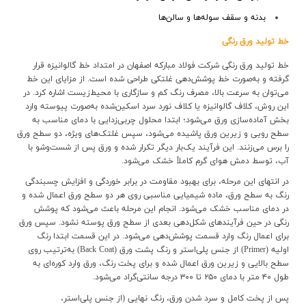
بدنه و سقف سوله‌ها و سالن‌ها
خط توليد ورق رنگي
خط تولید ورق رنگی شرکت فولاد مبارکه اصفهان در امتداد خط گالوانیزه قرار
گرفته و به‌صورت خط پوشش‌دهی غلتکی طراحی شده است. از مزایای این خط
می‌توان به سرعت بالا، مصرف رنگ کم و سازگاری با محیط‌زیست اشاره کرد. در
این روش، کلاف گالوانیزه یا کلاف نورد سرد اسکین‌شده به‌صورت پیوسته وارد
بخش آماده‌سازی ورق می‌شود؛ ابتدا محلول چربی‌زدایی با دمای مناسب به
سطح رویی و زیرین ورق پاشیده می‌شود، سپس غلتک‌های ویژه، دو سطح ورق
را برس می‌زنند. این فرآیند یک‌بار دیگر تکرار شده و ورق پس از شست‌وشو با
آب، توسط دمش هوای گرم کاملاً خشک می‌شود.
در انتهای این مرحله، برای بهبود مقاومت در برابر خوردگی و افزایش چسبندگی
رنگ به سطح ورق، ماده شیمیایی مناسبی روی هر دو سطح ورق اعمال شده و
در دمای مناسب خشک می‌شود. انجام این مرحله باعث می‌شود که پوشش
رنگی در حین فرآیندهای شکل‌دهی بعدی از سطح ورق پوسته نشود. سپس ورق
برای اعمال رنگ وارد قسمت پوشش‌دهی می‌شود. در این قسمت ابتدا رنگ
اولیه (
Primer
) از جنس پلی‌استر و رنگ پشت ورق (
Back Coat
) به‌ترتیب روی
سطح بالایی و زیرین ورق اعمال شده و برای پخت رنگ، ورق وارد کوره‌ای به
طول ۴۰ متر با دمای ۲۵۰ تا ۳۰۰ درجه سانتی‌گراد می‌شود.
پس از پخت کامل و سرد شدن ورق، رنگ نهایی (از جنس پلی‌استر،