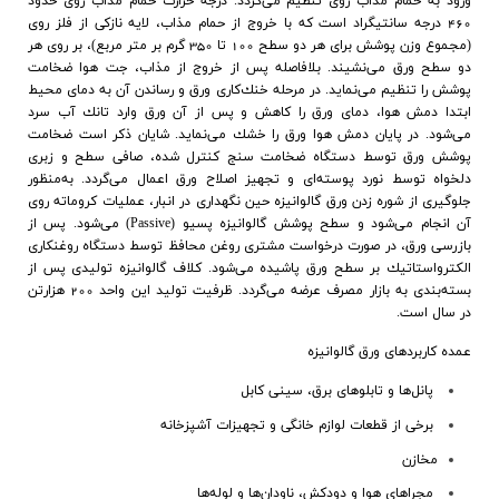
ورود به حمام مذاب روي تنظيم مي‌گردد. درجه حرارت حمام مذاب روی حدود
460 درجه سانتیگراد است که با خروج از حمام مذاب، لايه نازكي از فلز روي
(مجموع وزن پوشش برای هر دو سطح 100 تا 350 گرم بر متر مربع)، بر روي هر
دو سطح ورق مي‌نشيند. بلافاصله پس از خروج از مذاب، جت هوا ضخامت
پوشش را تنظيم مي‌نمايد. در مرحله خنك‌كاري ورق و رساندن آن به دماي محيط
ابتدا دمش هوا، دماي ورق را كاهش و پس از آن ورق وارد تانك آب سرد
مي‌شود. در پايان دمش هوا ورق را خشك مي‌نمايد. شايان ذكر است ضخامت
پوشش ورق توسط دستگاه ضخامت سنج كنترل شده، صافي سطح و زبري
دلخواه توسط نورد پوسته‌اي و تجهيز اصلاح ورق اعمال مي‌گردد. به‌منظور
جلوگيري از شوره زدن ورق گالوانيزه حين نگهداري در انبار، عمليات كروماته روي
آن انجام مي‌شود و سطح پوشش گالوانيزه پسيو
(Passive)
مي‌شود. پس از
بازرسي ورق، در صورت درخواست مشتري روغن محافظ توسط دستگاه روغنكاري
الكترواستاتيك بر سطح ورق پاشيده مي‌شود. كلاف گالوانيزه توليدي پس از
بسته‌بندي به بازار مصرف عرضه مي‌گردد. ظرفيت توليد اين واحد 200 هزارتن
در سال است
.
عمده كاربردهاي ورق گالوانيزه
پانل‌ها و تابلوهاي برق، سيني كابل
برخي از قطعات لوازم خانگي و تجهيزات آشپزخانه
مخازن
مجراهاي هوا و دودكش، ناودان‌ها و لوله‌ها