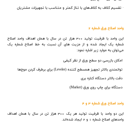
·
تقسيم كلاف به كلاف‌هاي با تناژ كمتر و متناسب با تجهيزات مشتريان
واحد اصلاح ورق شماره 2
اين واحد با ظرفيت توليد 300 هزار تن در سال با همان اهداف واحد اصلاح
شماره يک ايجاد شده و از مزيت‌ هاي آن نسبت به خط اصلاح شماره يک
مي‌توان به موارد زير اشاره نمود:
امكان بازرسي دو سطح ورق از نظر كيفي
توانمندي بالاتر تجهيز همسطح کننده
(Leveler)
برای برطرف کردن موج‌ها
دقت بالاتر دستگاه كناره بري
دستگاه برای چاپ روي ورق
(Marker)
واحد اصلاح ورق شماره 3 و 4
اين دو واحد با ظرفيت توليد هر یک 300 هزار تن در سال با همان اهداف
واحدهای اصلاح شماره 1 و 2 ايجاد شده‌اند
.