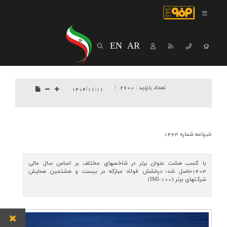
صفحه اصلی
درباره شرکت
EN
AR
مسیر ماندگار
خرید و تامین کنندگان
تعداد بازدید :
2600
1404/11/11
فروش و مشتریان
ارتباطات و توسعه برند سازمانی
خبرنامه شماره 1463
مسئولیت های اجتماعی
پروژه های سرمایه گذاری
با کسب هشت عنوان برتر در شاخصهای مختلف بر اساس سال مالی
1403حاصل شد؛ درخشش فولاد مبارکه در بیست و هشتمین همایش
شرکتهای برتر (IMI-100)
پایداری
سهامداران