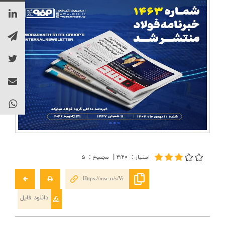
ارتباط با ما
:
|
:
امتیاز
۳/۲۰
مجموع
۵
Https://msc.ir/s/Vr
دانلود فایل