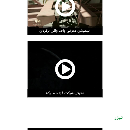
‏انیمیشن معرفی واحد واگن برگردان‏
معرفی شرکت فولاد مبارکه
تیزر