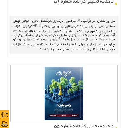
ماهنامه تحلیلی کارخانه شماره 56
ارتباط با ما
در این شماره می‌خوانید: 🔎 ذره‌بین: بازسازی هوشمند؛ تجربه جهانی جهش
صنعتی پس از بحران چه درس‌هایی برای ایران دارد؟ 🌍 دیدبان: فولاد
میانمار؛ چرا کشوری با ذخایر عظیم سنگ‌آهن، واردکننده فولاد است؟ 🌱
آینده‌نگر: توسعه در ۱۵ سال؛ ژئواستیل چگونه به یکی از پیشگامان تولید
فولاد سازگار با محیط‌زیست تبدیل شد؟ 🎯 راهبرد: استراتژی جهانی؛ پوسکو
چگونه رشد پایدار و جهانی خود را حفظ می‌کند؟ 📊 کامودیتی: جنگ فلزات
حیاتی؛ آیا آمریکا می‌تواند انحصار معدنی چین را بشکند؟
نظرس
نظرس
پورتا
پورتا
ماهنامه تحلیلی کارخانه شماره ۵۵