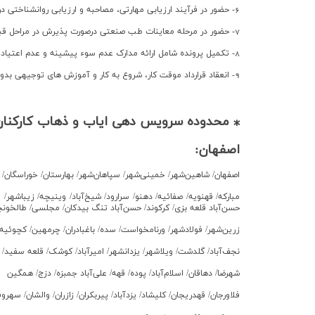
6- حضور در فرآیند ارزیابي مهارتي، مصاحبه و ارزیابی روانشناختی در صورت کسب حد نصاب نمره قبولی در آزمون كتبي
7- حضور در مرحله معاینات طب صنعتي درصورت پذیرش در مراحل قبلي
8- تکميل پرونده شامل ارائه مدارک عدم سوء پيشينه و عدم اعتیاد و سایر مدارک مورد نياز
9- انعقاد قرارداد موقت كار، شروع به كار و آموزش هاي توجيهي بدو استخدام براي پذیرفته شدگان نهایي
⁎ محدوده سرویس دهی ایاب و ذهاب کارکنا
اصفهان:
اصفهان/ شاهين‌شهر/ خميني‌شهر/ سپاهان‌شهر/ بهارستان/ خوراسگان/
مبارکه/ قهنویه/ صفائيه/ دهنو/ سرارود/ شيخ‌آباد/ وینيچه/ زیباشهر/ 
حسن‌آباد قلعه‌ بزي/ كركوند/ حسن‌آباد تنگ بيدكان/ مجلسي/ طالخونچ
زرین‌شهر/ فولادشهر/ ورنامخواست/ سده/ باغبادران/ چرمهين/ كچوئيه/ چم
نجف‌آباد/ گلدشت/ ویلاشهر/ یزدانشهر/ اميرآباد/ كوشک/ قلعه سفيد/ ت
شهرضا/ دهاقان/ اسلام‌آباد/ پوده/ قهه/ علي‌آباد جمبزه/ دزج/ همگين
فلاورجان/ قهدریجان/ كليشاد/ یزدآباد/ پيربکران/ زازران/ والشان/ سهرو