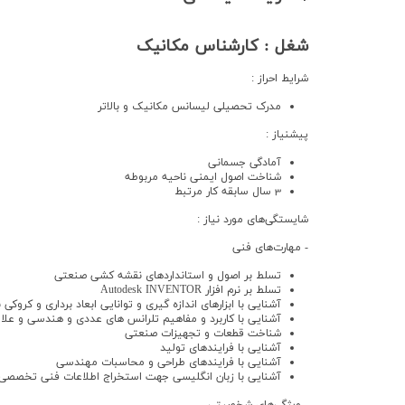
شغل : کارشناس مکانیک
شرایط احراز :
مدرک تحصیلی لیسانس مکانیک و بالاتر
پیشنیاز :
آمادگی جسمانی
شناخت اصول ایمنی ناحیه مربوطه
3 سال سابقه کار مرتبط
شایستگی‌های مورد نیاز :
- مهارت‌های فنی
تسلط بر اصول و استانداردهاي نقشه كشي صنعتي
تسلط بر نرم افزار
Autodesk INVENTOR
آشنايي با ابزارهاي اندازه گيري و توانايي ابعاد برداري و كروكي
آشنايي با كاربرد و مفاهيم تلرانس هاي عددي و هندسي و علا
شناخت قطعات و تجهيزات صنعتي
آشنايي با فرايندهاي توليد
آشنايي با فرايندهاي طراحي و محاسبات مهندسي
آشنايي با زبان انگليسي جهت استخراج اطلاعات فني تخصصي از