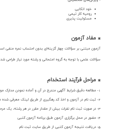
- ویژگی‌های شخصیتی
خود اتکایی
روحیه کار تیمی
مسئولیت پذیری
⁎ مفاد آزمون
آزمون مبتني بر سؤالات چهار گزینه‌اي بدون احتساب نمره منفي اس
سؤالات علمی با توجه به گروه امتحاني و رشته مورد نياز طراحي ش
⁎ مراحل فرآیند استخدام
1- مطالعه دقيق شرایط آگهي مندرج در آن و آماده نمودن مدارک مورد نياز
2- ثبت نام در آزمون و اخذ كد رهگيري از طریق لینک معرفی شده در آخر همین صفحه و پرداخت بخشی از هزینه های آزمون به سازمان فنی و حرفه ای که نحوه پرداخت در سایت ثبت نام مشخص شده است
3- در صورت ثبت نام نفرات بیش از مقدار مقرر در هر رشته، یک مرحله آزمون آنلاین (غیر حضوری) پیش از آزمون کتبی برگزار خواهد شد که لازمه حضور در آزمون کتبی، قبولی در این مرحله خواهد بود
4- حضور در محل برگزاري آزمون طبق برنامه آزمون كتبي
5- دریافت نتيجه آزمون كتبي از طریق سایت ثبت نام