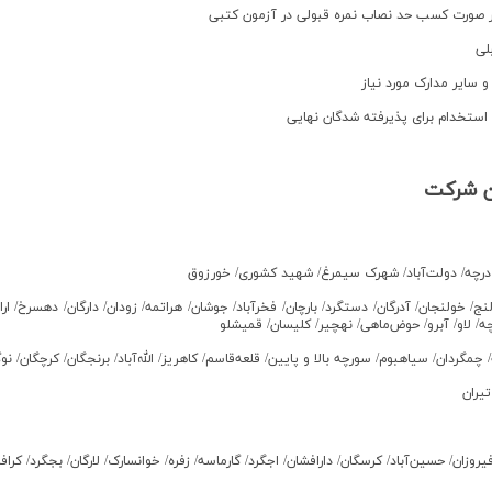
ن شرکت
 درچه/ دولت‌آباد/ شهرک سيمرغ/ شهيد‌ كشوري/ خورزوق
لنج/ خولنجان/ آدرگان/ دستگرد/ بارچان/ فخرآباد/ جوشان/ هراتمه/ زودان/ دارگان/ دهسرخ/ 
ه/ لاو/ آبرو/ حوض‌ماهي/ نهچير/ كليسان/ قميشلو
گردان/ سياهبوم/ سورچه‌ بالا و پایين/ قلعه‌قاسم/ كاهریز/ الله‌آباد/ برنجگان/ كرچگان/ نو
يران
فيروزان/ حسين‌آباد/ كرسگان/ دارافشان/ اجگرد/ گارماسه/ زفره/ خوانسارک/ لارگان/ بجگرد/ كر