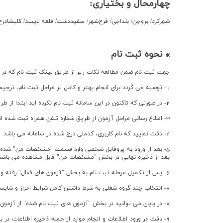
چهارمحال و بختیاری:
شهركرد/ بروجن/ بلداجي/ فرخ‌شهر/ سفيد‌دشت/ قلعه لایبيد/ كليشادرخ
⁎ نحوه ثبت نام
جهت ثبت نام ضمن مطالعه نکات زیر از طریق لینک ثبت نام که در پای
1- توصیه می گردد برای انجام بهتر و کامل تر مراحل ثبت نام، ترجیحاً از رایانه به جای تلفن همراه استفاده نمایید.
2- در صورتی که تاکنون در این سامانه ثبت نام نکرده اید ابتدا از طریق قسمت ثبت نام در سایت مربوطه نسبت به تکمیل فرم ها اقدام فرمایید.
3- اطلاع رسانی مراحل آزمون از طریق شماره تلفن همراه ثبت شده انجام می پذیرد لذا با دقت نسبت به تکمیل اطلاعات فردی و شماره همراه اقدام و در پایان اطلاعات را ذخیره نمایید.
4- دقت نمایید که نام کاربری، کدملی درج شده در سامانه می باشد. همچنین رمز عبور را برای ورود مجدد و انجام مراحل بعد به خاطر بسپارید.
5- بعد از ورود به پروفایل شخصی وارد قسمت "مشخصات من" شده و
بعد از ذخیره نهایی در بخش "مشخصات من" قابل مشاهده می باشد
6- پس از تکمیل مرحله ثبت نام به بخش "آزمون های فعال" رفته و در آزمون شغلی مورد نظر ثبت نام نمایید.
7- انتخاب چند گروه شغلی به شرط داشتن کامل شرایط احراز و شایستگی و پرداخت بخشی از هزینه های آزمون به مبلغ 200.000 ریال به صورت جداگانه برای هر آزمون شغلی مجاز می باشد.
8- در پایان می توانید در بخش "آزمون های ثبت نام شده" از آزمون ثبت نام شده اطمینان حاصل نمایید.
9- دقت در ورود اطلاعات و انجام موارد از جمله ذخیره اطلاعات