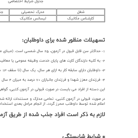
جدول شرایط اختصاصی
شغل
مدرک تحصیلی
جن
کارشناس مکانیک
لیسانس مکانیک
تسهیلات منظور شده برای داوطلبان:
1- حداکثر سن قابل قبول در آزمون، 25 سال شمسی است. (مبنای محاسبه حداکثر سن تا آخرین روز ثبت نام است)
2- به كليه دارندگان كارت هاي پایان خدمت وظيفه عمومي یا معافيت دائم، مدت 24 ماه (2 سال) به حداكثر سن اضافه خواهد شد.
3- داوطلبان دارای سابقه کار به ازای هر سال، یک سال (تا سقف 13 سال) به حداکثر سنی آنان اضافه می شود. (سقف سنی 40 سال)
4- فرزندان معزز شهدا و فرزندان جانبازان 70 درصد به میزان 4 سال و فرزندان معزز جانبازان بالای 25 درصد جانبازی به میزان 3 سال به حداکثر سن آنان اضافه می‌شود (سقف سنی 40 سال)
این دسته از افراد مي بایست در صورت قبولی در آزمون کتبی، گوا
در صورت قبولی در آزمون کتبی، تمامی مدارک و مستندات ارائه شد
اعلام شده توسط داوطلب محرز گردد، از انجام مراحل بعدی استخدا
لازم به ذکر است افراد جذب شده از طریق آزمو
⁎ شرایط شایستگی