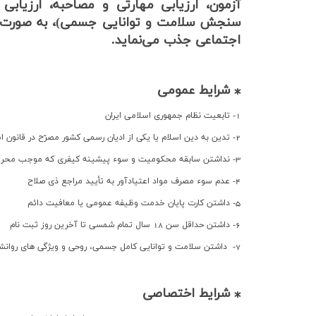
آزمون، ارزیابی مهارتی و مصاحبه، ارزیا
ارتباط با ما
سنجش سلامت و توانایی جسمی)، به صورت قر
اجتماعی جذب می‌نماید.
⁎ شرایط عمومی
1- تابعيت نظام جمهوري اسلامي ایران
2- تدین به دین اسلام یا یکي از ادیان رسمي كشور مصرّح در قانون اساسي
3- نداشتن سابقه محکوميت و سوء پيشينه كيفري كه موجب محروميت از حقوق اجتماعي شده باشد
4- عدم سوء مصرف مواد اعتيادآور به تأیيد مراجع ذی صلاح
5- داشتن كارت پایان خدمت وظيفه عمومي یا معافيت دائم
6- داشتن حداقل سن 18 سال تمام شمسی تا آخرین روز ثبت نام
7- داشتن سلامت و توانایي كامل جسمي، روحي و ویژگي هاي روانشناختي جهت انجام فعاليت هاي شغلي طبق تأیيد مركز بهداشت حرفه اي
⁎ شرایط اختصاصی