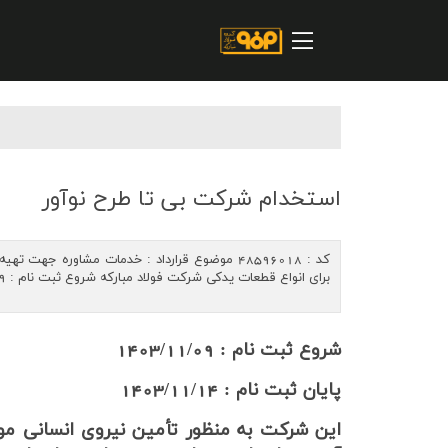
صفحه اصلی
درباره شرکت
مسیر ماندگار
خرید و تامین کنندگان
فروش و مشتریان
استخدام شرکت بی تا طرح نوآور
ارتباطات و توسعه برند سازمانی
کد : 48596018 موضوع قرارداد : خدمات مشاوره 
مسئولیت های اجتماعی
برای انواع قطعات یدکی شرکت فولاد مبارکه شروع ثبت نام : 1403/11/09 - پایان ثبت نام : 1403/11/14
پروژه های سرمایه گذاری
شروع ثبت نام : 1403/11/09
پایداری
پایان ثبت نام : 1403/11/14
سهامداران
این شرکت به منظور تأمین نیروی انسانی مورد