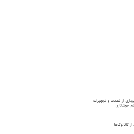
 برداري از قطعات و تجهيزات
ئم جوشكاري
 كاتالوگ‌ها