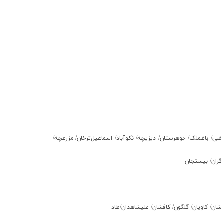
اراضي/ باغملک/ جوهرستان/ دیزیچه/ نکوآباد/ اسماعيل‌ترخان/ مزرعچه/
گران/ بيستجان
افشان/ كاویان/ گلگون/ كافشان/ عليشاهدان/طاد