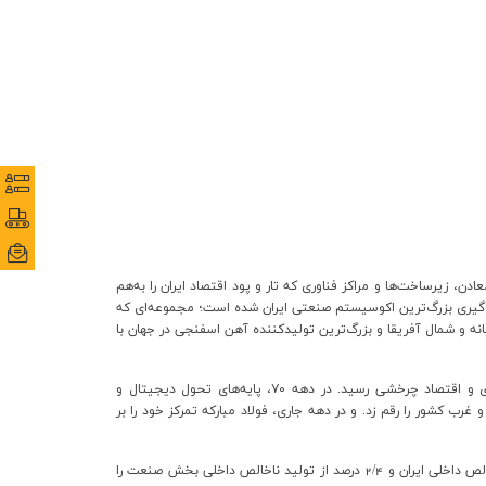
نظرس
نظرس
پورتا
پورتا
ایمی
ایمی
، زیرساخت‌ها و مراکز فناوری که تار و پود اقتصاد ایران را به‌هم
‌گیری بزرگ‌ترین اکوسیستم صنعتی ایران شده است؛ مجموعه‌ای که
یانه و شمال آفریقا و بزرگ‌ترین تولیدکننده آهن اسفنجی در جهان با
این مسیر توسعه‌یافتگی، همان «مسیر خلق ارزش و سرمایه‌گذاری در تولید» است؛ راهی که از فناوری آغاز شد و به توسعه جغرافیایی، پایداری، نوآوری و اقتصاد چرخشی رسید. در دهه ۷۰، پایه‌های تحول دیجیتال و
ر مواد اولیه همراه بود. دهه ۹۰ تکمیل زنجیره تولید از شرق تا جنوب و غرب کشور را رقم زد. و در دهه جاری، فولاد مبارکه تمرکز خود را بر
امروز فولاد مبارکه تنها یک تولیدکننده بزرگ فولادی نیست، بلکه یکی از اثرگذارترین بازیگران اقتصادی کشور است؛ به‌طوری‌که حدود یک درصد از تولید ناخالص داخلی ایران و 2/4 درصد از تولید ناخالص داخلی بخش صنعت را