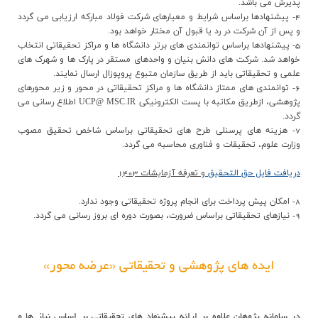
پذيرش مي باشد.
4- پيشنهادها براساس شرايط و معيارهاي شرکت فولاد مبارکه ارزيابي مي گردد
و پس از آن شرکت در رد يا قبول آن مختار خواهد بود.
5- پيشنهادها براساس توانمندي هاي برتر دانشگاه ها و مراکز تحقيقاتي انتخاب
خواهد شد. شرکت هاي دانش بنيان و واحدهاي مستقر در پارک ها و شهرک هاي
علمي و تحقيقاتي بايد از طريق سازمان متبوع پروپوزال ارسال نمايند.
6- توانمندي هاي ممتاز دانشگاه ها و مراکز تحقيقاتي در محور و زير محورهاي
پژوهشي، ازطريق مکاتبه با پست الکترونيکي UCP@ MSC.IR اطلاع رساني مي
گردد.
7- هزينه هاي پرسنلي طرح هاي تحقيقاتي براساس شاخص تحقيق مصوب
وزارت علوم، تحقيقات و فناوري محاسبه مي گردد.
دریافت فایل حق التحقیق
و تعرفه آزمایشات 1403
8- امکان پيش پرداخت براي انجام پروژه تحقيقاتي وجود ندارد.
9- نيازهاي تحقيقاتي براساس ضرورت، بصورت دوره ‏اي بروز رساني مي گردد.
ایده های پژوهشی و تحقیقاتی «عرضه محور»
در سامانه پژوهان علاوه بر ارائه پیشنهاد های تحقیقاتی بر اساس نیاز ها و