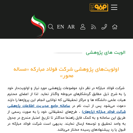
صفحه اصلی
درباره شرکت
EN
AR
مسیر ماندگار
خرید و تامین کنندگان
الویت های پژوهشی
فروش و مشتریان
ارتباطات و توسعه برند سازمانی
اولویت‌های پژوهشی شرکت فولاد مبارکه «مساله
محور»
مسئولیت های اجتماعی
شرکت فولاد مبارکه در نظر دارد موضوعات پژوهشی مورد نیاز و اولویت‌دار خود
را به شرح ذیل مطابق گردشکارهای مربوطه واگذار نماید. لذا از اعضای محترم
پروژه های سرمایه گذاری
هیات علمی دانشگاه ها و مراکز تحقیقاتی که توانایی انجام این پروژه‌ها را دارند
دعوت می‌شود پس از ثبت نام در
سامانه جامع مدیریت اطلاعات پژوهشی
پایداری
شرکت فولاد مبارکه (پژوهان)
، طرح‌های تحقیقاتی خود را به صورت رسمی از
طریق این سامانه و به کمک فایل راهنما حداکثر تا تاریخ اعتبار مندرج در جدول
سهامداران
به واحد تحقیق و توسعه ارسال نمایند. بدیهی است شرکت فولاد مبارکه در
قبول یا رد پیشنهادهای رسیده مختار می‌باشد.