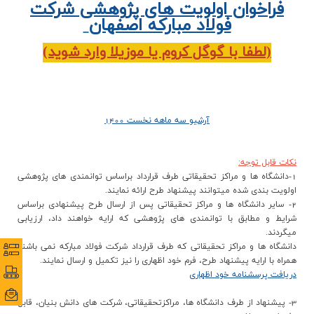
فراخوان اولویت های پژوهشی شرکت
فولاد مبارکه اصفهان
(لطفا با گوگل کروم یا موزیلا وارد شوید)
آرشیو سه ماهه نخست 1400
نکات قابل توجه:
1-دانشگاه ها و مراکز تحقيقاتي طرف قرارداد براساس توانمندي هاي پژوهشي
اولويت بندي شده مي‏توانند پيشنهاد طرح ارائه نمايند.
2- ساير دانشگاه ها و مراکز تحقيقاتي پس از ارسال طرح پيشنهادي براساس
شرايط و مطابق با توانمندي هاي پژوهشي که ارايه خواهند داد، ارزيابي
مي‏گردند.
دانشگاه ها و مراکز تحقيقاتي که طرف قرارداد شرکت فولاد مبارکه نمي باشند
نظرس
نظرس
همراه با ارايه پيشنهاد طرح، فرم خود اظهاري را نيز تکميل و ارسال نمايند.
پورتا
پورتا
دریافت پرسشنامه خود اظهاری
ایمی
ایمی
3- پيشنهاد از طرف دانشگاه ها، مراکزتحقيقاتي، شرکت هاي دانش بنيان، قابل