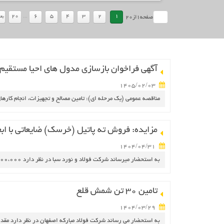
ارتباط با ما
...
20
6
5
4
3
2
1
بع
صفحه
1
از
20
آگهی فراخوان بازسازی مدول های احیا مستقیم
1405/02/03
مناقصه عمومی (یک مرحله ای): تامین مصالح و تجهیزات، انجام کارها
مزایده: فروش ته پاتیل (خرسک) ضایعاتی با ابعاد بیشتر ا
1404/04/31
به استحضار میرساند شركت فولاد و نورد سبا در نظر دارد 100،000 (یکصدهزار) تن ته پاتیل (خرسک) ضایعاتی با ابعاد بیشتر از 70 سانتیمتر را از طريق برگزاری مزايده عمومي به فروش برساند.
تامین 30 تن شمش قلع
1404/03/29
به استحضار می رساند شرکت فولاد مبارکه اصفهان در نظر دارد مقدار 30 تن شمش قلع خود را از طریق برگزاری مناقصه عمومی یک مرحله ای خریداری ن